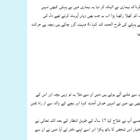
اک بیماری نے اٹیک کر دیا یہ بیماری میں نے پہلی کبھی نہیں
و کھلا رکھنا پڑا اب ہم جب بھی وہاں آپریٹ کرتے تھے دل کی
دھڑکنیں کھلی نظر آ رہی تھیں،جب بچہ اس حالت کو پہنچا ہم نے اس کی والدہ سے کہا کہ اب مزید علاج ممکن نہیں ہے،کوئی امید نہیں کوئی چانس نہیں،اس نے پہلے کی طرح الحمد للہ کہا،6 مہینہ گزر چکے ہیں،بچہ بے حرکت
ے.
 سے ملنے آئے ہوئے ہیں،میں ان سے ملا یہ تو وہی بچہ اور اس کے
اب 5 سال ہے،وہ گلاب کے پھول کی طرح لگ رہا ہے کامل صحت کے ساتھ،ان کے ہمراہ 4 ماہ کا ایک اور بچہ بھی ہے،میں نے انہیں خوش آمدید کہا اور بچے کے والد سے از راہ تفنن
اس نے اک عجیب تبسم کے ساتھ میری طرف دیکھا گویا کہہ رہے ہیں کہ ڈاکٹر صاحب آپ بہت عجیب آدمی ہیں،پھر وہ بولے یہ ہمارا دوسرا بیٹا ہے پہلا بیٹا وہ ہے جسے آپ نے علاج کیا 17 سال کے طویل انتظار کے بعد اللہ تعالی نے
تیار اس شخص کا ہاتھ پکڑا اور اسے اپنے دفتر لے آیا،میں نے ان سے