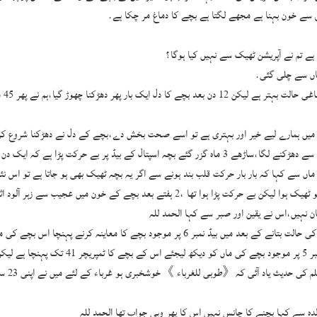
 سے خون بہنا ہے مجھے لگتا ہے بچے کا دماغ مر چکا ہے.
ہے تم نے آپریشن ٹھیک سے نہیں کیا ہوگا؟
ہاں سے چلی گئی.
10 د
اللہ تعالی کے کرم سے حلق سے خون بہنا بھی بند ہوا اور دل بھی ٹھیک سے دھڑکنے لگا،ساڑھے 3 ماہ گزر گئے 
ں سے کہا کہ بار بار حرکت قلب بند ہونے سے اگر یہ بچہ ٹھیک بھی ہو جاتا ہے تو اس نئ
 نہیں،اس نے یقین اور صبر سے کہا الحمد للہ
بیڈ نمبر 5میں اپنے بچے کے ساتھ موجود اس صابر و شاکر ماں کو بچے کی حالت بتانے کے بعد میں بیڈ 
ٹمپریچر 6 سے 37 درجے تک پہنچ گیا ہے،میں نے ح
دماغی ط
دہ سے کہا بچنے کا چانس نہیں اس کا پھر وہی جواب تھا الحمد للہ