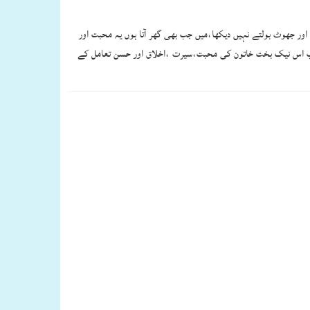
ں غیبت،چغلی اور جھوٹ بولتے نہیں دیکھا،میں جب بھی گھر آتا ہوں یہ محبت اور
صاحب اس نیک بخت خاتون کی محبت،سیرت ،اخلاق اور حسن تعامل کے