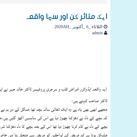
ایک متاثر کن اور سچا واقعہ
الثلاثاء _6 _أكتوبر _2020AH
admin
(یہ واقعہ ایڈوائزر امراض قلب و سرجری پروفیسر ڈاکٹر خالد جبیر نے اپ
ڈاکٹر صاحب کہتے ہیں:
بچے کے دل نے کام کرنا چھوڑ دیا تھا اس کے بعد بچے کا دل دھڑکنا شروع ہ
مشکل ہوتا ہے کہ مریض کے لواحقین کو مریض سے متعلق بتا دیں خاص 