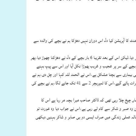
ن بعد بچے نے حرکت شروع کر دی،ہم نے اللہ کا شکر ادا کیا کہ دماغی حالت بہتر ہے لیکن 12 دن بعد بچے کا دل ایک بار پھر دھڑکنا چھوڑ گیا،ہم نے پھر 45 منٹ کا آپریشن کیا دل اس دوران نہیں دھڑکا ہم نے بچے کی والدہ سے
اس نے الحمد للہ کہہ دیا اور یہ دعا پڑھی اے اللہ اس کے شفایاب ہونے میں ہمارے لیے خیر اور بہتری ہے تو اسے صحت بخش دے،بچے کے دل نے دھڑکنا شروع کر دیا،لیکن اس کے بعد تقریبا 6 بار بچے کے دل نے دھڑکنا چھوڑ دیا،پھر
بچہ اسپتال کے بیڈ پر بے حرکت پڑا ہے کہ ایک دن بچے کے سر پر عجیب و غریب پھوڑا نکل آیا اور اس سے پیپ بہنے
ی بیماری سے بچنا مشکل ہے،اس نے الحمد للہ کہا اور چل دی،ہم نے
فوری بچے کے دماغ کا آپریشن کر ڈالا 3 ہفتے بعد بچہ اس بیماری سے تو ٹھیک ہوا لیکن بے حرکت پڑا ہوا تھا ،2 ہفتے بعد بچے کے خون میں عجیب سے زہر آلود اثرات پائے گیے،اس کا ٹمپریچر 2 سے 41 تک جانے لگا،ہم نے بچے کی
نمبر 6 پر موجود بچے کا معاینہ کرنے پہنچا اس بچے کی ماں چیخ چلا رہی تھی کہ ڈاکٹر صاحب میرا بچہ مر رہا ہے اس کا
یرت سے کہا بیڈ نمبر 5 پر موجود بچے کی ماں کو دیکھ لیجئے اس کے بچے کا ٹمپریچر 41 تک پہنچا ہے لیکن وہ صبر و شکر سے کام لے رہی ہے،اس نے جواب دیا وہ عورت تو
ور پر ٹھیک نہیں لگتی ہے،مجھے نبی کریم صلی اللہ علیہ وسلم کی حدیث یاد آئی کہ《طوبى للغرباء 》خوشخبری ہو غرباء کے لئے میں نے اپنی 23 سالہ عملی زندگی میں صرف ایسی دو ہی صابر و شاکر بہنیں دیکھی