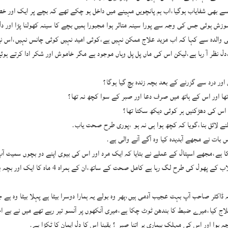
ے بھی شفایاب ہوگیا،اب ہم پانچویں مہینے میں داخل ہو چکے تھے کہ بچے پر ایک اور خطرن
ہوئی جس کی وجہ سے پورا سینہ متاثر ہوا مجبورا ہمیں بچے کا سینہ کھولنا پڑا اور دل ک
ہے،دل نظر آ رہا ہے،لیکن اس کی ماں پل پل وہاں موجود ہے مگر خاموش اور شکر ادا کرتے ہوئ
 اور درد سے گزرنے کے بعد بچہ زندہ بچ گیا ہوگا؟
تھا اور اس کے ہاتھ میں صرف دعا اور صبر کے سوا کچھ نہ تھا؟
 اس کی دھڑکنیں ہر کوئی دیکھ سکتا تھا؟
نے لائق بنا،گویا کہ کچھ ہوا ہی نہ ہو ،پوری طرح صحت یاب.
بات نے مجھے آبدیدہ کیا وہ آگے آنے والی ہے.
 ہے،مجھے اسپتال کے عملے نے بتایا کہ ایک مرد اور اس کی بیوی اپنے دو بچوں سمیت آپ
والدین ہیں جس کا ہم نے علاج کیا تھا بچے کی عمر 
ے علاج کیا،میرے ضبط کا بندھن ٹوٹ چکا ہے،میری آنکھوں پر آنسو تیر رہے تھے میں نے بے اخ