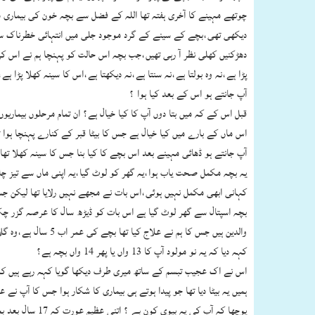
چوتھے مہینے کا آخری ہفتہ تھا اللہ کے فضل سے بچہ خون کی بیماری س
دیکھی تھی،بچے کے سینے کے گرد موجود جلی میں انتہائی خطرناک سوزش 
پڑا ہے،نہ وہ بولتا ہے،نہ سنتا ہے،نہ دیکھتا ہے،اس کا سینہ کھلا پڑا 
آپ جانتے ہو اس کے بعد کیا ہوا ؟
قبل اس کے کہ میں بتا دوں آپ کا کیا خیال ہے؟ ان تمام مرحلوں بیماریوں
اس ماں کے بارے میں کیا خیال ہے جس کا بیٹا قبر کے کنارے پہنچا ہوا 
آپ جانتے ہو ڈھائی مہینے بعد اس بچے کا کیا بنا جس کا سینہ کھلا تھا
یہ بچہ مکمل صحت یاب ہوا،یہ گھر کو لوٹ گیا،یہ اپنی ماں سے تیز چل
کہانی ابھی مکمل نہیں ہوئی،اس بات نے مجھے نہیں رلایا تھا لیکن جس 
بچہ اسپتال سے گھر لوٹ گیا ہے اس بات کو ڈیڑھ سال کا عرصہ گزر چکا
کہہ دیا کہ یہ نو مولود آپ کا 13 واں یا پھر 14 واں بچہ ہے؟
ہمیں یہ بیٹا دیا تھا جو پیدا ہوتے ہی بیماری کا شکار ہوا جس کا آپ ن
پوچھا کہ آپ کی یہ بیوی کون ہے ؟ اتنی عظیم عورت کہ 17 سال بعد بچہ ہوا اور اس کی مہلک بیماری پر اتنا صبر ؟ یقینا اس کا دل ایمان کا ٹکڑا ہے.