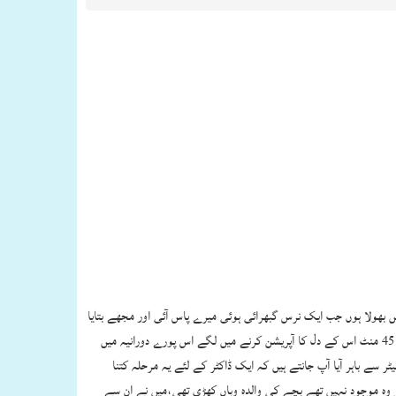
ے دن ہم نے ان کا آپریشن کیا،بدھ کے دن بچہ ٹھیک ٹھاک تھا،جمعرات 11:15 یہ وقت میں اب تک نہیں بھولا ہوں جب ایک نرس گبھرائی ہوئی میرے پاس آئی اور مجھے بتایا
کہ بچے کے دل نے دھڑکنا چھوڑ دیا ہے اس کی سانسیں اکھڑ گئیں ہیں،میرے لئے یہ خبر کسی صدمے سے کم نہ تھی میں بھاگتے ہوئے بچے کے پاس پہنچا،مجھے 45 منٹ اس کے دل کا آپریشن کرنے میں لگے اس پورے دورانیہ میں
ٹر سے باہر آیا آپ جانتے ہیں کہ ایک ڈاکٹر کے لئے یہ مرحلہ کتنا
ہ موجود نہیں تھے بچے کی والدہ وہاں کھڑی تھی،میں نے ان سے