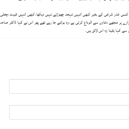
ے ہوئے 19 سال ہو چکے ہیں میں نے کسی عذر شرعی کے بغیر کبھی انہیں تہجد چھوڑتے نہیں دیکھا،کبھی انہی
روازے پر مجھے دعاوں سے الوداع کرتی ہے،وہ بولتے جا رہے تھے پھر اس نے کہا ڈاکٹر 
سے کہا یقینا وہ اس لائق ہیں.