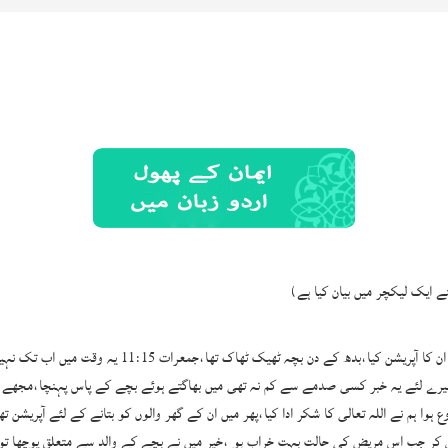
نے ایک لیکچر میں بیان کیا ہے)
مجھے ابھی بھی یاد ہے وہ ایک ڈھائی سالہ بچہ تھا،منگل ک
وا ہم نے اللہ تعالی کا شکر ادا کیا،پھر میں ان کے گھر والوں کو بتانے کے لئے آپریشن تھی
کر جب اس مریض کی حالت بہت خراب ہو ،خیر میں نے بچے کے والد سے متعلق پوچھا تو و