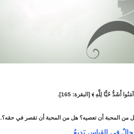
دُّ حُبًّا لِلَّهِ ﴾ [البقرة: 165].
هل من المحبة أن تعصيه؟ هل من المحبة أن تقصر في حقه؟..
مَحالٌ في القِياسِ بَديعُ