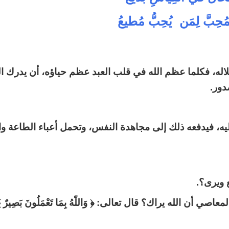
ُحِبَّ لِمَن يُحِبُّ مُطيعُ
لاله، فكلما عظم الله في قلب العبد عظم حياؤه، أن يدرك ال
دور.
ليه، فيدفعه ذلك إلى مجاهدة النفس، وتحمل أعباء الطاعة واست
 ويرى؟.