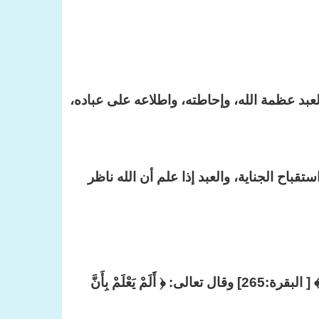
عبد عظمة الله، وإحاطته، واطلاعه على عباده،
قباح الجناية، والعبد إذا علم أن الله ناظر
ألا تعلم يا عبد الله وأنت تقدم على معصية من المعاصي أن الله يراك؟ قال تعالى: ﴿ وَاللّهُ بِمَا تَعْمَلُونَ بَصِيرٌ ﴾ [ البقرة:265] وقال تعالى: ﴿ أَلَمْ يَعْلَمْ بِأَنَّ