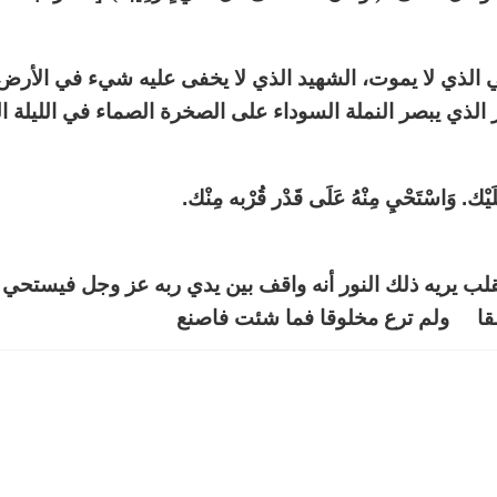
لحي الذي لا يموت، الشهيد الذي لا يخفى عليه شيء في الأر
الذي يبصر النملة السوداء على الصخرة الصماء في الليلة ال
. وَاسْتَحْيِ مِنْهُ عَلَى قَدْر قُرْبه مِنْك.
لقلب يريه ذلك النور أنه واقف بين يدي ربه عز وجل فيستحي 
م ترع مخلوقا فما شئت فاصنع