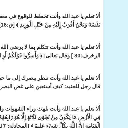
ألا تعلم يا عبد الله وأنت تخطط للوقوع في معصية من ا
نَفْسُهُ وَنَحْنُ أَقْرَبُ إِلَيْهِ مِنْ حَبْلِ الْوَرِيدِ ﴾ [ق:16].
ألا تعلم يا عبد الله وأنت تتكلم بما لا يرضي الله، أن الله 
الزخرف:80 ] وقال تعالى: ﴿ وَأَسِرُّوا قَوْلَكُمْ أَوِ اجْهَرُوا بِهِ إِنَّهُ عَلِيمٌ بِذَاتِ الصُّدُورِ ﴾ [ الملك: 13].
قال رجل للجنيد: كيف أستعين على غض البصر؟ 
ألا تعلم يا عبد الله وأنت تلهث وراء الشهوات والمحرم
فِي الْأَرْضِ مَا يَكُونُ مِنْ نَجْوَى ثَلَاثَةٍ إِلَّا هُوَ رَابِعُهُمْ وَ
الْقِيَامَةِ إِنَّ اللَّهَ بِكُلِّ شَيْءٍ عَلِيمٌ ﴾ [المجادلة: 7]. وقال تعالى: ﴿ وَكَانَ اللَّهُ عَلَى كُلِّ شَيْءٍ رَّقِيباً ﴾ [الأحزاب: 52 ].