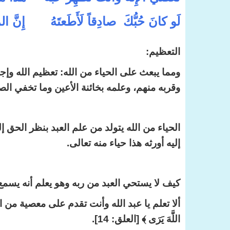
لَو كانَ حُبُّكَ صادِقاً لَأَطَعتَهُ إِنَّ الم
التعظيم:
ومما يبعث على الحياء من الله: تعظيم الله وإج
وقربه منهم، وعلمه بخائنة الأعين وما تخفي الص
الحياء من الله يتولد من علم العبد بنظر الحق إ
إليه أورثه هذا حياء منه تعالى.
كيف لا يستحي العبد من ربه وهو يعلم أنه يسمع
اللَّهَ يَرَى ﴾ [العلق: 14].