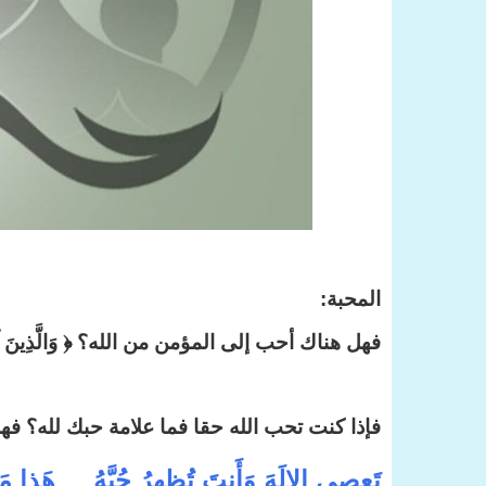
المحبة:
فهل هناك أحب إلى المؤمن من الله؟ ﴿ وَالَّذِينَ آمَنُوا أَشَ
فإذا كنت تحب الله حقا فما علامة حبك لله؟ ف
تَعصي الإِلَهَ وَأَنتَ تُظهِرُ حُبَّهُ هَذا 