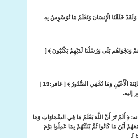
 الْإِنسَانَ وَنَعْلَمُ مَا تُوَسْوِسُ بِهِ
َاهُم بَلَى وَرُسُلُنَا لَدَيْهِمْ يَكْتُبُونَ ﴾ [
ألا تعلم يا عبد الله وأنت تنظر ببصرك إلى ما حرم الله النظر إليه، أن الله مطلع عليك؟ قال تعالى: ﴿ يَعْلَمُ خَائِنَةَ الْأَعْيُنِ وَمَا تُخْفِي الصُّدُورُ ﴾ [ غافر:19 ]
إليه.
َنَّ اللَّهَ يَعْلَمُ مَا فِي السَّمَاوَاتِ وَمَا
ُمْ أَيْنَ مَا كَانُوا ثُمَّ يُنَبِّئُهُمْ بِمَا عَمِلُوا يَوْمَ