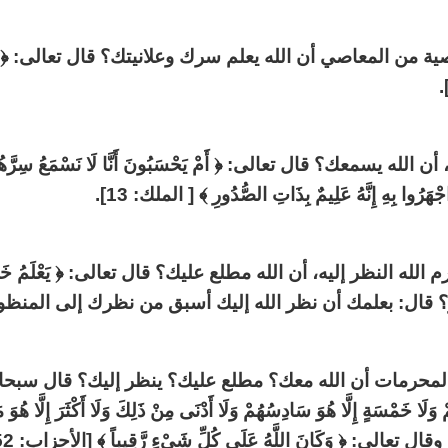
لمعاصي أن الله يعلم سرك وعلانيتك؟ قال تعالى: ﴿ وَلَقَدْ خَلَقْنَا
يسمعك؟ قال تعالى: ﴿ أَمْ يَحْسَبُونَ أَنَّا لَا نَسْمَعُ سِرَّهُمْ وَنَجْو
قال: بعلمك أن نظر الله إليك أسبق من نظرك إلى المنظور 
ات أن الله معك؟ مطلع عليك؟ ينظر إليك؟ قال سبحانه: ﴿ أَلَمْ تَرَ أ
لَا خَمْسَةٍ إِلَّا هُوَ سَادِسُهُمْ وَلَا أَدْنَى مِنْ ذَلِكَ وَلَا أَكْثَرَ إِلَّا هُوَ مَعَه