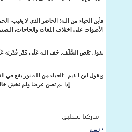
فأين الحياء من الله؛ الحاضر الذي لا يغيب، ا
الأصوات على اختلاف اللغات والحاجات، البصير 
يقول بَعْض السَّلَف: خَف الله عَلَى قَدْر قُدْرَته عَلَيْك
ويقول ابن القيم “الحياء من الله نور يقع في ا
إذا لم تصن عرضا ولم تخش خالقا ول
شاركنا بتعليق
*
الإسـم