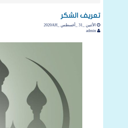
تعريف الشكر
الأثنين _31 _أغسطس _2020AH
admin