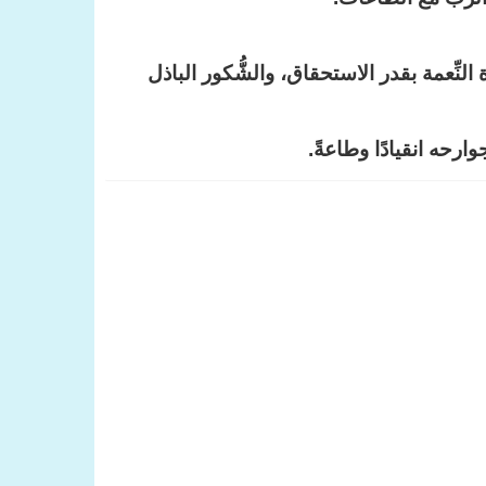
لنِّعمة بقدر الاستحقاق، والشُّكور الباذل
وارحه انقيادًا وطاعةً.