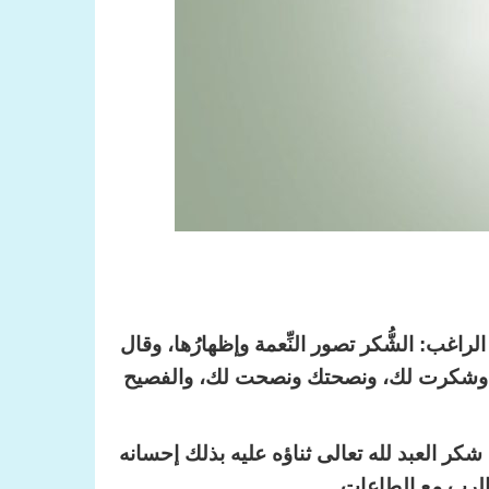
راغب: الشُّكر تصور النِّعمة وإظهارُها، وقال
 شكرتك وشكرت لك، ونصحتك ونصحت لك، والفصيح
في تفسيره لقوله تعالى: {فَاذْكُرُونِي أَذْكُرْكُمْ وَاشْكُرُواْ لِي وَلاَ تَكْفُرُونِ} [البقرة: 152]، أن شكر العبد لله تعالى ثناؤه عليه بذلك إحسانه
م الرب مع الطاعات.