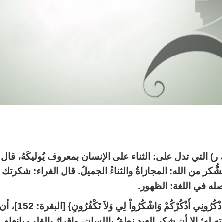
) التي تدل على: الثناء على الإنسان بمعروف يُوليكَهُ، قال ال
الشُّكر من الله: المجازاةُ والثناءُ الجميلُ. قال الفراء:
صله في اللغة: الظهور.
وقد ذكر القرطبي 
ه له؛ إلا أن شكر العبد نطقٌ باللسان، وإقرارٌ بالقلب بإنعا