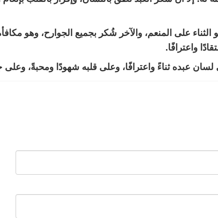
الثناء على المنعم، والآخر شُكر بجميع الجوارح، وهو مكافأة ا
دًا واعترافًا.
لسان عبده ثناءً واعترافًا، وعلى قلبه شهودًا ومحبةً، وعلى ج