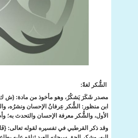
الشُّكر لغةً:
مصدر شَكَرَ يَشكُرُ، وهو مأخوذ من مادة: (ش ك ر
ابن منظور: الشُّكر عِرفانُ الإحسان ونشرُه، و
الأول، والشُّكر معرفة الإحسان والتحدث به؛ وأ
إليه، وشكر الحق سبحانه للعبد ثناؤه عليه بطاعت