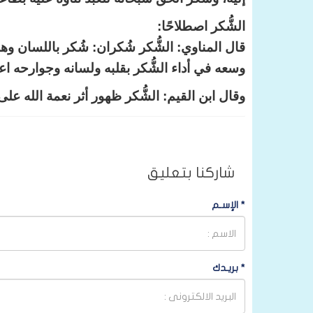
الشُّكر اصطلاحًا:
قال المناوي: الشُّكر شُكران: شُكر باللسان وهو 
وسعه في أداء الشُّكر بقلبه ولسانه وجوارحه اعتقا
وقال ابن القيم: الشُّكر ظهور أثر نعمة الله على 
شاركنا بتعليق
*
الإسـم
*
بريـدك