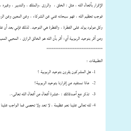
الإقرار بأفعال الله ، مثل : الخلق ، والرزق ،والملك ، والتدبير ، وغيره 
فوجب تعظيم الله ، فهو سبحانه غني عن الشركاء ، وعن المعين وعن الزوج 
وكل مولود يولد على الفطرة ، والفطرة هي التوحيد. لذلك فإني بعد أن علم
ومن أقر بتوحيد الربوبية أي: أقر بأن الله هو الخالق الرازق ، المحيي الممي
""""""""""""""""""""""""""""""""
التطبيقات :
1- هل المشركون يقرون بتوحيد الربوبية ؟
2- ماذا نستفيد من إقرارنا بتوحيد الربوبية؟
3- تذكر مع أصدقائك : -عشرة أفعال من أفعال الله تعالى-.
4- لله تعالى علينا نعم عظيمة ، لا تعد ولا تحصى فما الواجب علينا في بديع خلق الله تعالى مثل : السموات ، والأرض ، والنجوم ، والجبال ، والحيوانات ، والإنسان ، والبحار ، والسهول ، والوديان ، فماذا ترى ؟