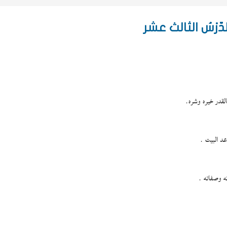
رْسُ الثالث عشر
القدر خيره وشره.
عد البيت .
ئه وصفاته .