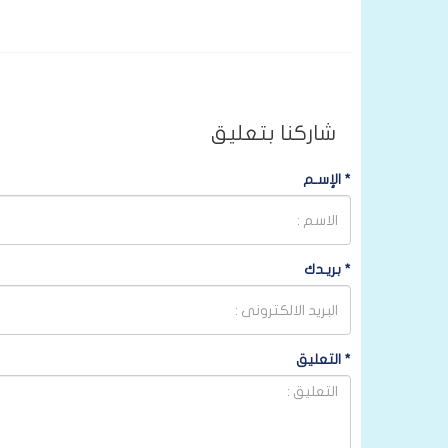
شاركنا بتعليق
*
الإسـم
*
بريـدك
*
التعليق