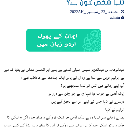
تنہا شخص کون ہے؟
الجمعة _23 _سبتمبر _2022AH
admin
عبدالوهاب بن عبدالعزيز تمیمی حنبلی کہتے ہیں ہمیں ابو الحسن عتکی نے بتایا کہ میں
نے ابراہیم حربی سے سنا ہے وہ ان کے پاس ایک جماعت سے مخاطب تھے :
آپ اپنے زمانے میں کس کو تنہا سمجھتے ہو؟
ایک آدمی نے جواب دیا تنہا وہ ہے جو وطن سے دور ہو
دوسرے نے کہا جس کے اپنے اس سے بچھڑ گیے ہیں
ابراہیم نے کہا
ہمارے زمانے میں تنہا وہ ہے نیک آدمی جو نیک قوم کے درمیان جیا، اگر وہ نیکی کا
حکم دے تو اسکی مدد کرے، برائی سے روکے تو اس کا ساتھ دے، دنیا کے کسی سبب