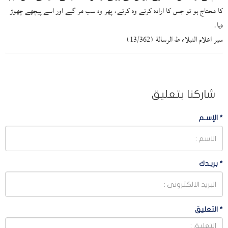
کا محتاج ہو تو جس کا ارادہ کرتے وہ کرتے، پھر وہ سب مر گیے اور اسے پیچھے چھوڑ
دیا.
سیر اعلام النبلاء ط الرسالة (13/362)
شاركنا بتعليق
*
الإسـم
*
بريـدك
*
التعليق