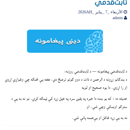
ثابت‌قدمي
الأربعاء _7 _يناير _2026AH
admin
د ثابت‌قدمي پیغامونه — د ثابت‌قدمي روزنه:
د بندګانو زړونه د الرحمن د ذات د دوو ګوتو ترمنځ دي، هغه یې څنګه چې وغواړي اړوي
او را اړوي. دا يوه صحيح او لويه
حديثه ده ؛ که يو بنده دا خبره په يقين سره په خپل زړه کې ټينګه کړي، نو نه به يې د
سترګو اوښکې وچې شي، او
نه به يې زړه غافل او بې‌حسه پاتې شي.