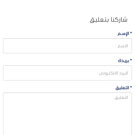
شاركنا بتعليق
*
الإسـم
*
بريـدك
*
التعليق