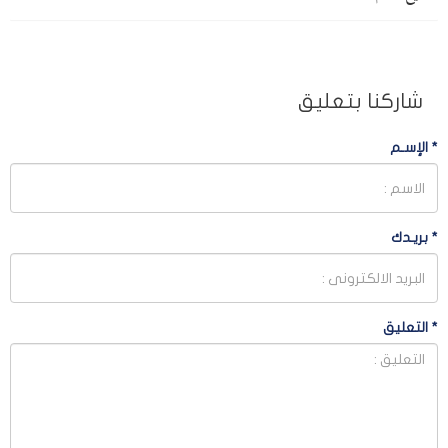
شاركنا بتعليق
*
الإسـم
*
بريـدك
*
التعليق