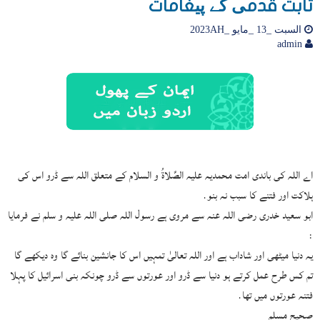
ثابت قدمی کے پیغامات
السبت _13 _مايو _2023AH
admin
اے اللہ کی باندی امت محمدیہ علیہ الصَّلاةُ و السلام کے متعلق اللہ سے ڈرو اس کی
ہلاکت اور فتنے کا سبب نہ بنو.
ابو سعید خدری رضی اللہ عنہ سے مروی ہے رسول اللہ صلی اللہ علیہ و سلم نے فرمایا
:
یہ دنیا میٹھی اور شاداب ہے اور اللہ تعالیٰ تمہیں اس کا جانشین بنائے گا وہ دیکھے گا
تم کس طرح عمل کرتے ہو دنیا سے ڈرو اور عورتوں سے ڈرو چونکہ بنی اسرائیل کا پہلا
فتنہ عورتوں میں تھا.
صحیح مسلم