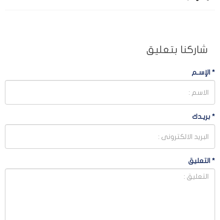
شاركنا بتعليق
*
الإسـم
*
بريـدك
*
التعليق