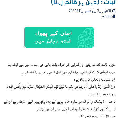
ثبات : (دین پر قائم رہنا)
الأثنين _3 _نوفمبر _2025AH
admin
حق پر ثابت قدم نہ رہنے اور گمراہی کی طرف پلٹ جانے کے اسباب میں سے ایک اہم
سبب شیطان کے نقشِ قدم پر چلنا اور طولِ امل (لمبی امیدیں باندھنا) ہے۔
اللہ سبحانه وتعالیٰ کا ارشاد ہے:
﴿إِنَّ الَّذِينَ ارْتَدُّوا عَلَىٰ أَدْبَارِهِمْ مِن بَعْدِ مَا تَبَيَّنَ لَهُمُ الْهُدَىٰ الشَّيْطَانُ سَوَّلَ لَهُمْ وَأَمْلَىٰ لَهُمْ﴾
سورۃ محمد: آیت 25
ترجمه : (بیشک وہ لوگ جو ہدایت ظاہر ہونے کے بعد پیٹھ پھیر گئے، شیطان نے ان کے
لیے (گناہوں کو) خوشنما بنا دیا اور انہیں لمبی امیدیں دلائیں.
– رسائل الثبات، صفحہ 12.