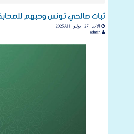
ثبات صالحي تونس وحبهم للصحابة
الأحد _27 _يوليو _2025AH
admin