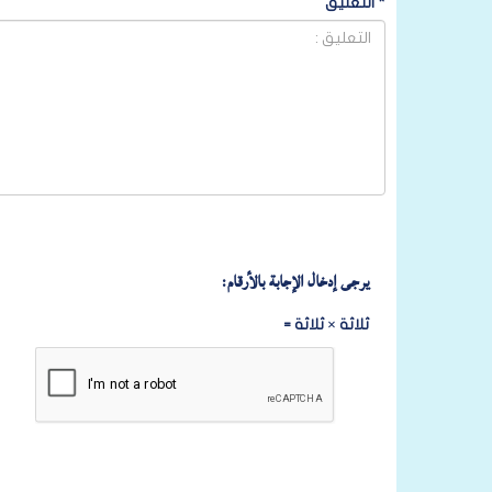
*
التعليق
يرجى إدخال الإجابة بالأرقام:
ثلاثة × ثلاثة =