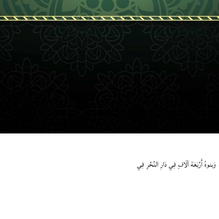
َبنوهُ أَرْبَعَة آلَافٍ فِي دَارِ النَّحْرِ فِي