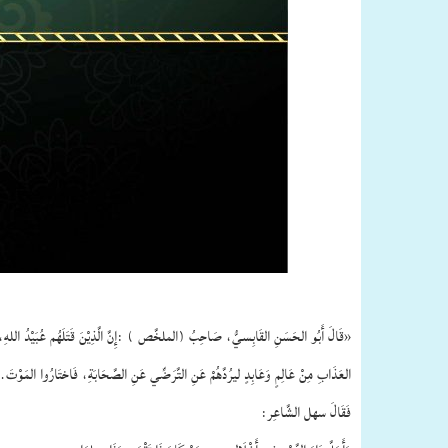
«قَالَ أَبُو الحَسَنِ القَابِسيُّ، صَاحِبُ (الملخَّص ) :إِنَّ الَّذِيْنَ قَتَلَهُم عُبَيْدُ اللهِ، و
العَذَابِ مِنْ عَالِمٍ وَعَابِدٍ ليرُدَّهُمْ ‌عَنِ ‌التَّرَضِّي عَنِ الصَّحَابَةِ، فَاختَارُوا المَوْتَ.
فَقَالَ سهل الشَّاعِر: