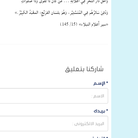
وَأَحَلَّ دَارَ النَّحْرِ فِي أَغْلَالِهِ … مَنْ كَانَ ذَا تَقْوَى وَذَا صلوَاتِ
وَدُفِنَ سَائرُهُم فِي المُنَسْتِيْر، وَهُوَ بلسَان الفرَنْجِ: المعْبَدُ الكَبِيْرُ.»
«سير أعلام النبلاء» (15/ 145)
شاركنا بتعليق
*
الإسـم
*
بريـدك