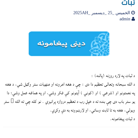
ثبات
الخميس _25 _ديسمبر _2025AH
admin
د ثبات په لاره روزنه (پالنه) :
د الله سبحانه وتعالی تعظیم دا دی : چې د هغه امرونه او منهيات ستر وګڼل شي، د هغه
په نعمتونو او (شرعي ) او (کوني ) آيتونو کې فکر وشي، او په هماغه عمل وشي؛ دا
يو ستر باب دی چې بنده ته د خپل رب د تعظيم دروازه پرانيزي . نو کله چې ته الله  ستر
وبولې، هغه به تا ثابت وساتي، او لارښوونه به دې وکړي.
د ثبات پیغامونه.