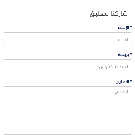
شاركنا بتعليق
*
الإسـم
*
بريـدك
*
التعليق