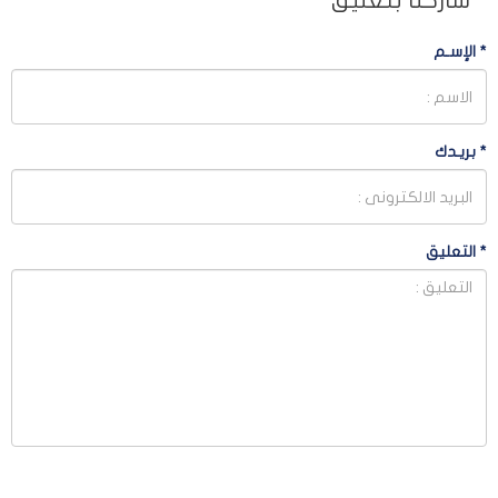
شاركنا بتعليق
*
الإسـم
*
بريـدك
*
التعليق