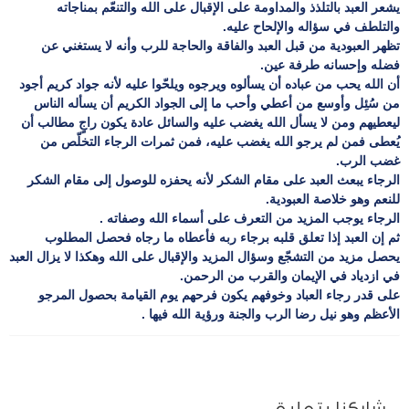
يشعر العبد بالتلذذ والمداومة على الإقبال على الله والتنعّم بمناجاته
والتلطف في سؤاله والإلحاح عليه.
تظهر العبودية من قبل العبد والفاقة والحاجة للرب وأنه لا يستغني عن
فضله وإحسانه طرفة عين.
أن الله يحب من عباده أن يسألوه ويرجوه ويلحّوا عليه لأنه جواد كريم أجود
من سُئِل وأوسع من أعطي وأحب ما إلى الجواد الكريم أن يسأله الناس
ليعطيهم ومن لا يسأل الله يغضب عليه والسائل عادة يكون راجٍ مطالب أن
يُعطى فمن لم يرجو الله يغضب عليه، فمن ثمرات الرجاء التخلّص من
غضب الرب.
الرجاء يبعث العبد على مقام الشكر لأنه يحفزه للوصول إلى مقام الشكر
للنعم وهو خلاصة العبودية.
الرجاء يوجب المزيد من التعرف على أسماء الله وصفاته .
ثم إن العبد إذا تعلق قلبه برجاء ربه فأعطاه ما رجاه فحصل المطلوب
يحصل مزيد من التشجّع وسؤال المزيد والإقبال على الله وهكذا لا يزال العبد
في ازدياد في الإيمان والقرب من الرحمن.
على قدر رجاء العباد وخوفهم يكون فرحهم يوم القيامة بحصول المرجو
الأعظم وهو نيل رضا الرب والجنة ورؤية الله فيها .