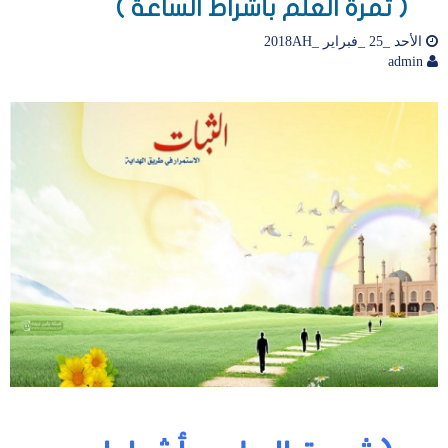
( ثمرة العلم بأشراط الساعة )
الأحد _25 _فبراير _2018AH
admin