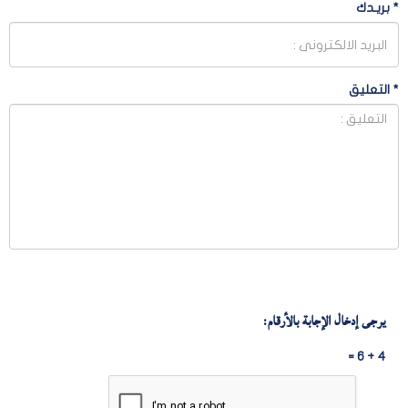
*
بريـدك
*
التعليق
يرجى إدخال الإجابة بالأرقام:
4 + 6 =