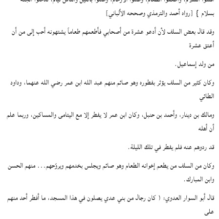
بسلام
}
[رواه أحمد والترمذي وصححه الألباني]
وقد قال بعض السلف لأن أدعو عشرة من أصحابي فأطعمهم طعاماً يشتهونه أحب إلى من أن
أعتق عشرة
من ولد إسماعيل.
وكان كثير من السلف يؤثر بفطوره وهو صائم منهم عبد الله ابن عمر رضي الله عنهما، وداود
الطائي
ومالك بن دينار، وأحمد بن حنبل، وكان ابن عمر لا يفطر إلا مع اليتامى والمساكين، وربما علم
أن أهله
قد ردوهم عنه فلم يفطر في تلك الليلة.
وكان من السلف من يطعم إخوانه الطعام وهو صائم ويجلس بخدمهم ويروّحهم… منهم الحسن
وابن المبارك.
قال أبو السوار العدوي: ( كان رجال من بني عدي يصلون في هذا المسجد، ما أفطر أحد منهم
على