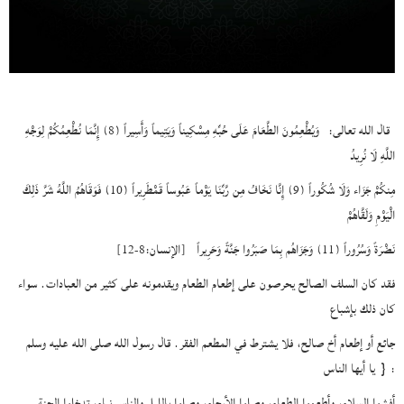
قال الله تعالى:
وَيُطْعِمُونَ الطَّعَامَ عَلَى حُبِّهِ مِسْكِيناً وَيَتِيماً وَأَسِيراً (8) إِنَّمَا نُطْعِمُكُمْ لِوَجْهِ
اللَّهِ لَا نُرِيدُ
مِنكُمْ جَزَاء وَلَا شُكُوراً (9) إِنَّا نَخَافُ مِن رَّبِّنَا يَوْماً عَبُوساً قَمْطَرِيراً (10) فَوَقَاهُمُ اللَّهُ شَرَّ ذَلِكَ
الْيَوْمِ وَلَقَّاهُمْ
نَضْرَةً وَسُرُوراً (11) وَجَزَاهُم بِمَا صَبَرُوا جَنَّةً وَحَرِيراً
[الإنسان:8-12]
فقد كان السلف الصالح يحرصون على إطعام الطعام ويقدمونه على كثير من العبادات. سواء
كان ذلك بإشباع
جائع أو إطعام أخ صالح، فلا يشترط في المطعم الفقر. قال رسول الله صلى الله عليه وسلم
:
{
يا أيها الناس
أفشوا السلام، وأطعموا الطعام، وصلوا الأرحام، وصلوا بالليل والناس نيام، تدخلوا الجنة