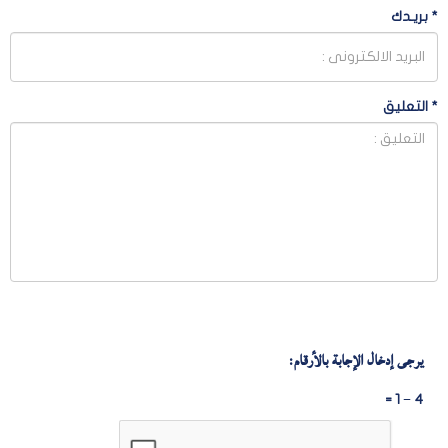
*
بريـدك
*
التعليق
يرجى إدخال الإجابة بالأرقام:
4 − 1 =