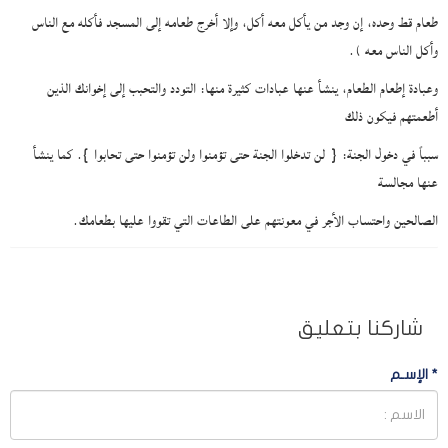
طعام قط وحده، إن وجد من يأكل معه أكل، وإلا أخرج طعامه إلى المسجد فأكله مع الناس
وأكل الناس معه ).
وعبادة إطعام الطعام، ينشأ عنها عبادات كثيرة منها: التودد والتحبب إلى إخوانك الذين
أطعمتهم فيكون ذلك
سبباً في دخول الجنة:
{
لن تدخلوا الجنة حتى تؤمنوا ولن تؤمنوا حتى تحابوا
}
. كما ينشأ
عنها مجالسة
الصالحين واحتساب الأجر في معونتهم على الطاعات التي تقووا عليها بطعامك.
شاركنا بتعليق
*
الإسـم