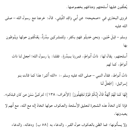
يُعلّقون عليها أسلحتهم ومتاعَهم بخصوصها.
فروى البخاري في
«صحيحه»
عن أبي واقِد اللَّيثي،
قال:
خرجنا مع رسول الله – صلى
الله عليه
وسلم – قِبَلَ حُنَين، ونحن حَديثُو عَهدٍ بكفر، وللمشركين سِدْرَةٌ، يَعْكُفون حولها ويَنُوطون
بها
أسلحتهم،
يقال لها:
ذاتُ أنواطٍ، فمررنا بسِدْرةٍ،
فقلنا:
يا رسول الله! اجعل لنا ذاتَ
أنواطٍ، كما لهم
ذاتُ أنواط، فقال النبي – صلى الله عليه وسلم -:
«الله أكبر! هذا كما قالت بنو
إسرائيل:
{اجْعَلْ لَنَا
إِلَهًا كَمَا لَهُمْ آلِهَةٌ قَالَ إِنَّكُمْ قَوْمٌ تَجْهَلُونَ}
[الأعراف: ١٣٨]
! لتركبنَّ سَنَنَ من كان قبلكم»
.
فإذا كان اتخاذُ هذه الشجرة لتعليق الأسلحة والعكوف حولها اتخاذَ إله مع الله، مع أنهم لا
يعبدونها،
ولا يسألونها؛ فما الظن بالعكوف حول القبر، والدعاء به
[٥٨ ب]
ودعائه، والدعاء