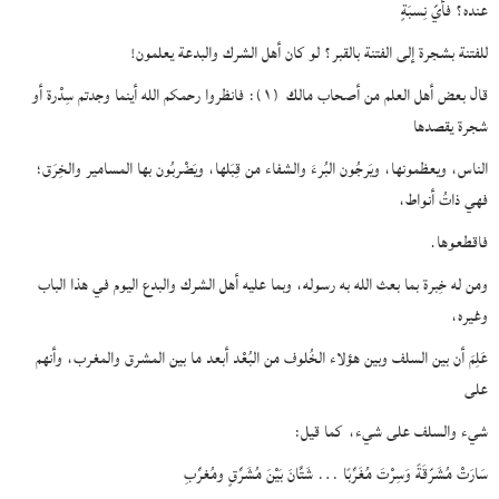
عنده؟ فأيّ نِسبَةٍ
للفتنة بشجرة إلى الفتنة بالقبر؟ لو كان أهل الشرك والبدعة يعلمون!
قال بعض أهل العلم من أصحاب مالك
(١)
: فانظروا رحمكم الله أينما وجدتم سِدْرة أو
شجرة يقصدها
الناس، ويعظمونها، ويَرجُون البُرءَ والشفاء من قِبَلها، ويَضْربُون بها المسامير والخِرَق؛
فهي ذاتُ أنواط،
فاقطعوها.
ومن له خِبرة بما بعث الله به رسوله، وبما عليه أهل الشرك والبدع اليوم في هذا الباب
وغيره،
عَلِمَ أن بين السلف وبين هؤلاء الخُلوف من البُعْد أبعد ما بين المشرق والمغرب، وأنهم
على
شيء والسلف على شيء،
كما قيل:
سَارَتْ مُشَرّقَةً وَسِرْتَ مُغَرِّبًا … شَتَّانَ بَيْنَ مُشَرِّقٍ ومُغرِّبِ