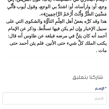
وجع، أو: وارأساه، أو: اشتدَّ بي الوجع، وقول أيوب
﴿أَنِّي
مَسَّنِيَ الضُّرُّ وَأَنْتَ أَرْحَمُ الرَّاحِمِينَ﴾
».
هذا وقد كرَّه بعضُ أهل العِلْمِ التأوُّهَ والشكوى التي على
سبيل الإخبار وإن لم يكن فيها تسخُّط. وذكر عن الإمام
أحمد أنه كان يئنُّ في مرضه فبلغه عن طاوس أنه قال:
يكتب الملك كلَّ شيء حتى الأنين. فلم يئن أحمد حتى
مات .
شاركنا بتعليق
*
الإسـم