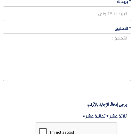
*
بريـدك
*
التعليق
يرجى إدخال الإجابة بالأرقام:
ثلاثة عشر + ثمانية عشر =