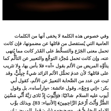
وفي خصوص هذه الكلمة لا يخفى أنها من الكلمات
العامية التي يُستفصل من قائلها عن مضمونها، فإن كانت
تحمل معنى الجَزَع والتسخُّط على القَدَر كانت مما يُنهى
عنه، وإن كانت تحمل مُجرَّد التوجُّع والتعبير عن التألُّم كما
يتأوَّه المريض من الألم بقول «آه» فلا بأس بها، ولا تثريب
على قائلها؛ لأن عدمَ تحمُّل الألم الزائد شيءٌ جِبِلِّيٌّ، وقد
ثبت عن عدد من الصَّحابة التعبيرُ عن الألم، كقول أبي
بكر:
«إني وَجِعٌ»
. وقول عائشة:
«وارأساه»
. بل وقول
أيوب عليه السلام شاكيًا:
﴿وَأَيُّوبَ إِذْ نَادَى رَبَّهُ أَنِّي مَسَّنِيَ
الضُّرُّ وَأَنْتَ أَرْحَمُ الرَّاحِمِينَ﴾
[الأنبياء: 83]. وبذلك بوَّب
الإمام البخاريُّ في «صحيحه» (باب: قول المريض: إني