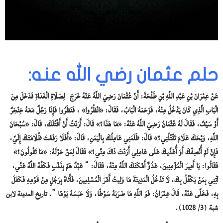
حلم عثمان رضي الله عنه:
عَنْ عِمْرَانَ بْنِ عَبْدِ اللَّهِ بْنِ طَلْحَةَ: أَنَّ عُثْمَانَ رَضِيَ اللَّهُ عَنْهُ خَرَجَ لِصَلَاةِ الْغَدَاةِ فَدَخَلَ مِنَ
الْبَابِ الَّذِي كَانَ يَدْخُلُ مِنْهُ، فَزَحَمَهُ الْبَابُ، فَقَالَ: «انْظُرُوا» ، فَنَظَرُوا فَإِذَا رَجُلٌ مَعَهُ خِنْجَرٌ
أَوْ سَيْفٌ، فَقَالَ لَهُ عُثْمَانُ رَضِيَ اللَّهُ عَنْهُ: «مَا هَذَا؟» قَالَ: أَرَدْتُ أَنْ أَقْتُلَكَ، قَالَ: «سُبْحَانَ
اللَّهِ، وَيْحَكَ عَلَامَ تَقْتُلُنِي؟» قَالَ: ظَلَمَنِي عَامِلُكَ بِالْيَمَنِ، قَالَ: «أَفَلَا رَفَعْتَ ظُلَامَتَكَ إِلَيَّ،
فَإِنْ لَمْ أُنْصِفْكَ أَوَ أُعَدِّيكَ عَلَى عَامِلِي أَرَدْتَ ذَاكَ مِنِّي؟» فَقَالَ لِمَنْ حَوْلَهُ: «مَا تَقُولُونَ؟»
فَقَالُوا: يَا أَمِيرَ الْمُؤْمِنِينَ، عَدُوٌّ أَمْكَنَكَ اللَّهُ مِنْهُ، فَقَالَ: ” عَبْدٌ هَمَّ بِذَنْبٍ فَكَفَّهُ اللَّهُ عَنِّي،
آتِنِي بِمَنْ يَكْفُلُ بِكَ، لَا تَدْخُلُ الْمَدِينَةَ مَا وَلِيتُ أَمْرَ الْمُسْلِمِينَ، فَأَتَاهُ بِرَجُلٍ مِنْ قَوْمِهِ فَكَفَلَ
بِهِ، فَخَلَّى عَنْهُ، قَالَ عِمْرَانُ: فَوَ اللَّهِ مَا ضَرَبَهُ سَوْطًا، وَلَا حَبَسَهُ يَوْمًا “. تاريخ المدينة لابن
شبة (3/ 1028).