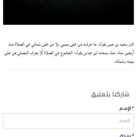
كان سعيد بن جبير يقول: ما عرفت من على يميني ولا من على شمالي في الصلاة منذ
أربعين سنة، منذ سمعت ابن عباس يقول: الخشوع في الصلاة ألا يعرف المصلي من على
يمينه وشماله.
شاركنا بتعليق
*
الإسـم
*
بريـدك