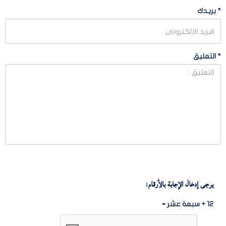
*
بريـدك
*
التعليق
يرجى إدخال الإجابة بالأرقام:
12 + سبعة عشر =