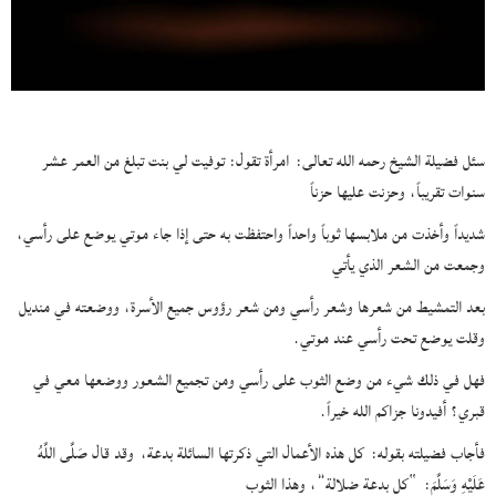
سئل فضيلة الشيخ رحمه الله تعالى:
امرأة تقول: توفيت لي بنت تبلغ من العمر عشر
سنوات تقريباً، وحزنت عليها حزناً
شديداً وأخذت من ملابسها ثوباً واحداً واحتفظت به حتى إذا جاء موتي يوضع على رأسي،
وجمعت من الشعر الذي يأتي
بعد التمشيط من شعرها وشعر رأسي ومن شعر رؤوس جميع الأسرة، ووضعته في منديل
وقلت يوضع تحت رأسي عند موتي.
فهل في ذلك شيء من وضع الثوب على رأسي ومن تجميع الشعور ووضعها معي في
قبري؟ أفيدونا جزاكم الله خيراً.
فأجاب فضيلته بقوله:
كل هذه الأعمال التي ذكرتها السائلة بدعة،
وقد قال صَلَّى اللَّهُ
عَلَيْهِ وَسَلَّمَ:
“كل بدعة ضلالة”
، وهذا الثوب