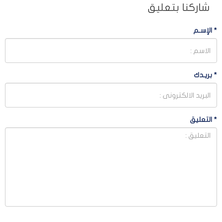
شاركنا بتعليق
*
الإسـم
*
بريـدك
*
التعليق