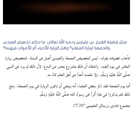
سئل فضيلة الشيخ بن عثيمين رحمه الله تعالى: ما حكم تخصيص العيدين
والجمعة لزيارة المقابر؟ وهل الزيارة للأحياء أم للأموات فيهما؟
فأجاب فضيلته بقوله: ليس لتخصيص الجمعة والعيدين أصل من السنة، فتخصيص زيارة
المقابر في يوم العيد، واعتقاد أن ذلك مشروع يعتبر من البدع؛ لأن ذلك لم يرد عن النبي
صَلَّى اللَّهُ عَلَيْهِ وَسَلَّمَ، ولا علمت أحداً من أهل العلم قال به.
أما يوم الجمعة فقد ذكر بعض العلماء أنه ينبغي أن تكون الزيارة في يوم الجمعة، ومع
ذلك فلم يذكروا في هذا أثراً عن رسول الله صَلَّى اللَّهُ عَلَيْهِ وَسَلَّمَ.
مجموع فتاوى ورسائل العثيمين 17/287.