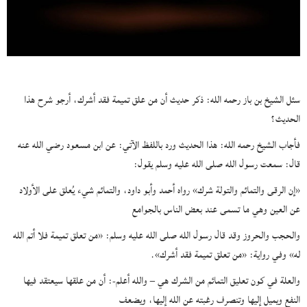
سئل الشيخ بن باز رحمه الله: ذكر حديث أن من علق تميمة فقد أشرك، أرجو شرح هذا
الحديث؟
فأجاب الشيخ رحمه الله: هذا الحديث ورد باللفظ الآتي: عن ابن مسعود رضي الله عنه
قال: سمعت رسول الله صلى الله عليه وسلم يقول:
«إن الرقى والتمائم والتولة شرك» رواه أحمد وأبو داود، والتمائم شيء يُعلق على الأولاد
عن العين وهي ما تسمى عند بعض الناس بالجوامع
والحجب والحروز وقد قال رسول الله صلى الله عليه وسلم: «من تعلق تميمة فلا أتم الله
له» وفي رواية: «من تعلق تميمة فقد أشرك».
والعلة في كون تعليق التمائم من الشرك هي – والله أعلم-: أن من علقها سيعتقد فيها
النفع ويميل إليها وتنصرف رغبته عن الله إليها، ويضعف