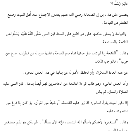
عَلَيْهِ وَسَلَّمَ لا
يتضمن مثل هذا، بل إن الصحابة رضي الله عنهم يعدون الاجتماع عند أهل الميت وصنع
الطعام من النياحة،
والنياحة لا يخفى حكمها على من اطلع على السنة فإن النبي صَلَّى اللَّهُ عَلَيْهِ وَسَلَّمَ لعن
النائحة والمستمعة
وقال:
“النائحة إذا لم تتب قبل موتها تقام يوم القيامة وعليها سربال من قطران، ودرع من
جرب”
، فالواجب الكف
عن هذه العادة المنكرة، وأن تحفظ الأموال عن بذلها في هذا العمل المحرم.
وأما العمل الثاني:
وهو طلب قراءة الفاتحة من الحاضرين فهو أيضاً بدعة،
فإن النبي عليه
الصلاة والسلام لم يكن
إذا دفن الميت يقول للناس:
اقرؤوا عليه الفاتحة، أو شيئاً من القرآن،
بل كان إذا فرغ من
دفنه وقف عليه
وقال:
“استغفروا لأخيكم واسألوا له التثبيت، فإنه الآن يسأل”
. ولم يكن هوالذي يستغفر
بهم لهذا الميت