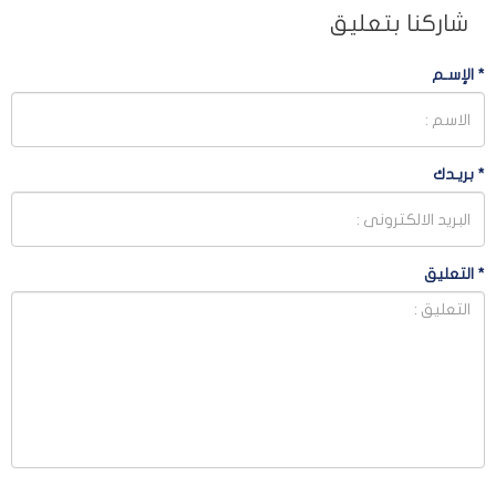
شاركنا بتعليق
*
الإسـم
*
بريـدك
*
التعليق