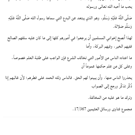
يحب ما أحبه الله تعالى ورسوله
صَلَّى اللَّهُ عَلَيْهِ وَسَلَّمَ، وهو الذي يبتعد عن البدع التي سماها رسول الله صَلَّى اللَّهُ عَلَيْهِ
وَسَلَّمَ ضلالة.
لهذا أنصح إخواني المسلمين أن يرجعوا في أمورهم كلها إلى ما كان عليه سلفهم الصالح
ففيهم الخير، وفيهم البركة، وأما
ما اعتاده الناس من الأمور التي تخالف الشرع فإن الواجب على طلبة العلم خصوصاً،
وعلى كل من علم حكمها عموماً أن
يحذروا الناس منها، وأن يبينوا لهم الحق. فالناس ولله الحمد على فطرهم؛ لأن غالبهم إذا
ذُكِّر تذكَّر ورجع إلى الصواب
وترك ما هو عليه من المخالفة.
مجموع فتاوى ورسائل العثيمين 17/367.