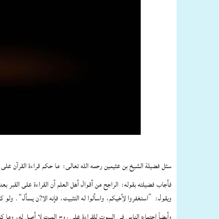
سئل فضيلة الشيخ بن عثيمين رحمه الله تعالى: ما حكم قراءة القرآن على
فأجاب فضيلته بقوله: الراجح من أقوال أهل العلم أن القراءة على القبر بعد الد
ويقول: “استغفروا لأخيكم، واسألوا له التثبيت، فإنه الا?ن يسأل”. ولو كانت القرا
وأيضاً اجتماع الناس في البيوت للقراءة على روح الميت لا أصل له، وما ك