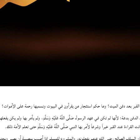
 القبر بعد دفن الميت؟ وما حكم استئجار من يقرأون في البيوت ونسميها رحمة على الأموات؟
فن بدعة؛ لأنها لم تكن في عهد الرسول صَلَّى اللَّهُ عَلَيْهِ وَسَلَّمَ، ولم يأمر بها ولم يكن ي
ءة عند القبر خيراً وشرعاً لأمر بها النبي صَلَّى اللَّهُ عَلَيْهِ وَسَلَّمَ حتى تعلم الأمة ذلك.
ان السلف الصالح رضي الله عنهم يفعلونه، والمشروع للمسلم إذا أصيب بمصيبة أن يصبر ويحتسب ا