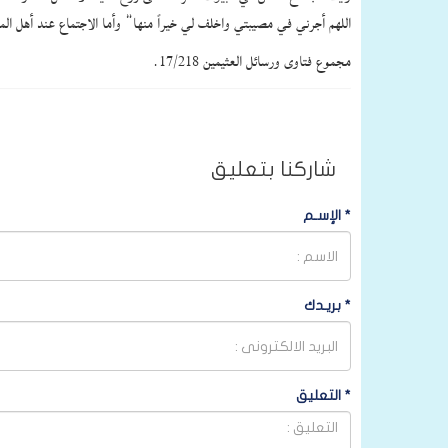
اللهم أجرني في مصيبتي واخلف لي خيراً منها” وأما الاجتماع عند أهل الم
مجموع فتاوى ورسائل العثيمين 17/218.
شاركنا بتعليق
*
الإسـم
*
بريـدك
*
التعليق