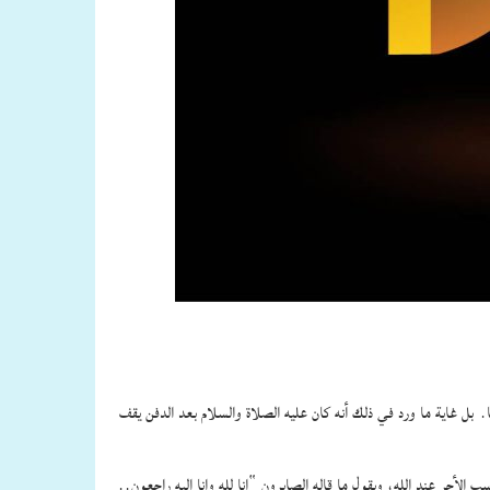
فعلها. بل غاية ما ورد في ذلك أنه كان عليه الصلاة والسلام بعد الدفن يقف
لأجر عند الله، ويقول ما قاله الصابرون “إنا لله وإنا إليه راجعون..