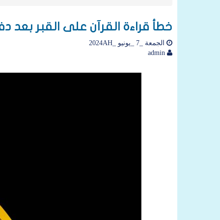
خطأ قراءة القرآن على القبر بعد دف
الجمعة _7 _يونيو _2024AH
admin