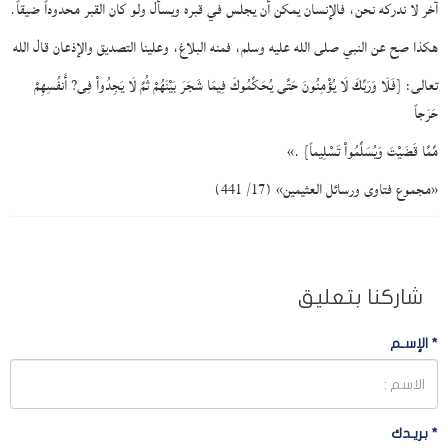
آخر لا ندركه نحن، فالإنسان يمكن أن يجلس في قبره ويسأل ولو كان القبر محدوداً ضيقاً.
هكذا صح عن النبي صلى الله عليه وسلم، فمنه البلاغ، وعلينا التصديق والإذعان قال الله
تعالى: {فَلَا وَرَبِّكَ لَا يُؤْمِنُونَ حَتَّى يُحَكِّمُوكَ فِيمَا شَجَرَ بَيْنَهُمْ ثُمَّ لَا يَجِدُواْ فِى? أَنفُسِهِمْ
حَرَجاً
مِّمَّا قَضَيْتَ وَيُسَلِّمُواْ تَسْلِيماً} .»
«مجموع فتاوى ورسائل العثيمين» (17/ 441)
شاركنا بتعليق
*
الإسـم
*
بريـدك