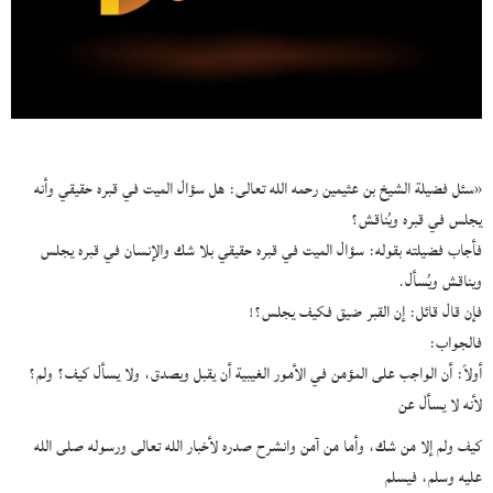
«‌‌سئل فضيلة الشيخ بن عثيمين رحمه الله تعالى: هل سؤال الميت في قبره حقيقي وأنه
يجلس في قبره ويُناقش؟
فأجاب فضيلته بقوله: سؤال الميت في قبره حقيقي بلا شك والإنسان في قبره يجلس
ويناقش ويُسأل.
فإن قال قائل: إن القبر ضيق فكيف يجلس؟!
فالجواب:
أولاً: أن الواجب على المؤمن في الأمور الغيبية أن يقبل ويصدق، ولا يسأل كيف؟ ولم؟
لأنه لا يسأل عن
كيف ولم إلا من شك، وأما من آمن وانشرح صدره لأخبار الله تعالى ورسوله صلى الله
عليه وسلم، فيسلم