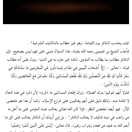
كيف يحاسب الكافر يوم القيامة، وهو غير مطالب بالتكاليف الشرعية؟ .
فأجاب الشيخ بن عثيمين رحمه الله بقوله: هذا السؤال مبني على فهم ليس بصحيح، فإن
الكافر مطالب بما يطالب به المؤمن، لكنه غير ملزم به في الدنيا، ويدل على أنه مطالب
قوله – تعالى -: {إِلَّا أَصْحَابَ الْيَمِينِ فِي جَنَّاتٍ يَتَسَاءَلُونَ عَنِ الْمُجْرِمِينَ مَا سَلَكَكُمْ فِي
سَقَرَ قَالُوا لَمْ نَكُ مِنَ الْمُصَلِّينَ وَلَمْ نَكُ نُطْعِمُ الْمِسْكِينَ وَكُنَّا نَخُوضُ مَعَ الْخَائِضِينَ وَكُنَّا
نُكَذِّبُ بِيَوْمِ الدِّينِ} .
فلولا أنهم عوقبوا بترك الصلاة، وترك إطعام المساكين ما ذكروه؛ لأن ذكره في هذه الحال
لا فائدة منه، وذلك دليل على أنهم يعاقبون على فروع الإسلام، وكما أن هذا هو مقتضى
الأثر، فهو أيضا مقتضى النظر، فإذا كان الله تعالى يعاقب عبده المؤمن على ما أخل به
من واجب في دينه فكيف لا يعاقب الكافر؟ ، بل إني أزيدك أن الكافر يعاقب على كل ما
أنعم الله به عليه من طعام وشراب وغيره، قال تعالى: {لَيْسَ عَلَى الَّذِينَ آمَنُوا وَعَمِلُوا