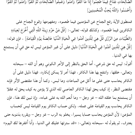
الصَّالِحَاتِ جُنَاحٌ فِيمَا طَعِمُوا إِذَا مَا اتَّقَوْا وَآمَنُوا وَعَمِلُوا الصَّالِحَاتِ ثُمَّ اتَّقَوْا وَآمَنُوا ثُمَّ اتَّقَوْا
وَأَحْسَنُوا وَاللَّهُ يُحِبُّ الْمُحْسِنِينَ}
فمنطوق الآية رفع الجناح عن المؤمنين فيما طعموه، ومفهومها وقوع الجناح على
الكافرين فيما طعموه، وكذلك قوله- تعالى-: {قُلْ مَنْ حَرَّمَ زِينَةَ اللَّهِ الَّتِي أَخْرَجَ لِعِبَادِهِ
وَالطَّيِّبَاتِ مِنَ الرِّزْقِ قُلْ هِيَ لِلَّذِينَ آمَنُوا فِي الْحَيَاةِ الدُّنْيَا خَالِصَةً يَوْمَ الْقِيَامَةِ} ، فإن قوله:
{قُلْ هِيَ لِلَّذِينَ آمَنُوا فِي الْحَيَاةِ الدُّنْيَا} دليل على أن غير المؤمن ليس له حق في أن يستمتع
بها في الدنيا.
أقول: ليس له حق شرعي، أما الحق بالنظر إلى الأمر الكوني وهو أن الله – سبحانه
وتعالى- خلقها، وانتفع بها هذا الكافر، فهذا أمر لا يمكن إنكاره، فهذا دليل على أن
الكافر يحاسب حتى على ما أكل من المباحات وما لبس، وكما أن هذا مقتضى الأثر فإنه
مقتضى النظر، إذ كيف يحق لهذا الكافر العاصي لله الذي لا يؤمن به كيف يحق له عقلا
أن يستمتع بما خلقه الله – عز وجل – وما أنعم الله به على عباده، وإذ تبين لك هذا، فإن
الكافر يحاسب يوم القيامة على عمله، ولكن حساب الكافر يوم القيامة ليس كحساب
المؤمن؛ لأن المؤمن يحاسب حسابا يسيرا، يخلو به الرب – عز وجل – ويقرره بذنوبه حتى
يعترف، ثم يقول له -سبحانه وتعالى-: «قد سترتها عليك في الدنيا، وأنا أغفرها لك اليوم»
.