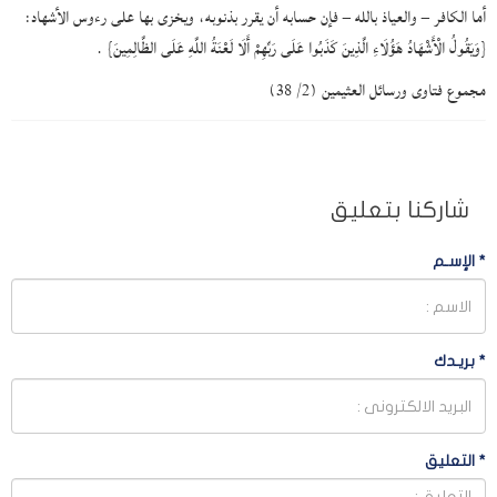
أما الكافر – والعياذ بالله – فإن حسابه أن يقرر بذنوبه، ويخزى بها على رءوس الأشهاد:
{وَيَقُولُ الْأَشْهَادُ هَؤُلَاءِ الَّذِينَ كَذَبُوا عَلَى رَبِّهِمْ أَلَا لَعْنَةُ اللَّهِ عَلَى الظَّالِمِينَ} .
مجموع فتاوى ورسائل العثيمين (2/ 38)
شاركنا بتعليق
*
الإسـم
*
بريـدك
*
التعليق