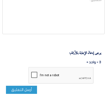
يرجى إدخال الإجابة بالأرقام:
3 × واحد =
أرسل التعليق