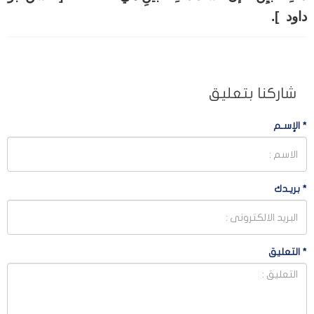
داود ].
شاركنا بتعليق
*
الإسـم
*
بريـدك
*
التعليق