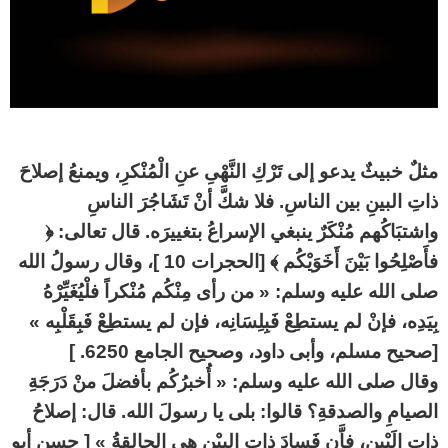
مثلٌ خبيثٌ يدعو إلى تَرْكِ النَّهْىِ عنِ الْمُنْكرِ، ويمنعُ إصلاحَ
ذاتِ البينِ بين الناسِ. فلا شكَّ أنْ تَشَاجُرَ الناسِ
واشتبَاكُهم مُنْكَرٌ ينبغي الإسراعُ بتغييرَه. قال تعالى: ﴿
فأَصْلِحُوا بَيْنَ أَخَوَيْكُم ﴾ [الحجرات 10 ]، وقال رسولُ الله
صلى الله عليه وسلم: « من رأى مِنْكُم مُنْكراً فلْيُغَيِّرْهُ
بِيَدِه، فإنْ لم يستطِعْ فَبِلِسَانِه، فإن لم يستطِعْ فَبِقَلْبِه »
[صحيح مسلم، وأبى داود، وصحيح الجامع 6250. ]
وقال صلى الله عليه وسلم: « أُخبرُكُم بأفضلَ منْ دَرَجَةِ
الصيامِ والصدقةِ؟ قالوا: بلى يا رسولَ الله. قال: إصلاحُ
ذاتِ الَبْيِن، فإَّن فَسادَ ذاتِ البيْنِ هي الحالقةُ » [ حسن أبو