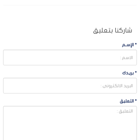
شاركنا بتعليق
*
الإسـم
*
بريـدك
*
التعليق