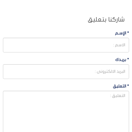
شاركنا بتعليق
*
الإسـم
*
بريـدك
*
التعليق