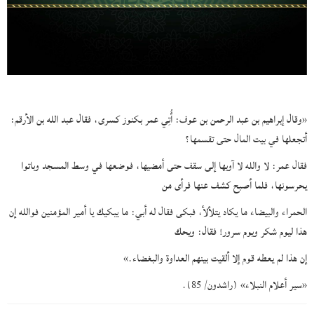
«وقال إبراهيم بن عبد الرحمن بن عوف: أُتِي عمر بكنوز كسرى، فقال عبد الله بن الأرقم:
أتجعلها في بيت المال حتى تقسمها؟
فقال عمر: لا والله لا آويها إلى سقف حتى أمضيها، فوضعها في وسط المسجد وباتوا
يحرسونها، فلما أصبح كشف عنها فرأى ‌من
‌الحمراء ‌والبيضاء ما يكاد يتلألأ، فبكى فقال له أبي: ما يبكيك يا أمير المؤمنين فوالله إن
هذا ليوم شكر ويوم سرور! فقال: ويحك
إن هذا لم يعطه قوم إلا ألقيت بينهم العداوة والبغضاء.»
«سير أعلام النبلاء» (راشدون/ 85).