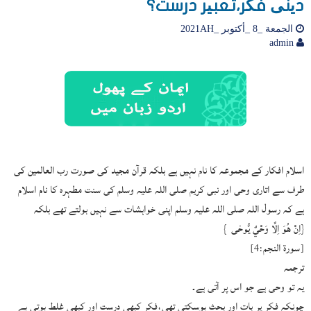
دینی فکر،تعبیر درست؟
الجمعة _8 _أكتوبر _2021AH
admin
اسلام افکار کے مجموعہ کا نام نہیں ہے بلکہ قرآن مجید کی صورت رب العالمین کی
طرف سے اتاری وحی اور نبی کریم صلی اللہ علیہ وسلم کی سنت مطہرہ کا نام اسلام
ہے کہ رسول اللہ صلی اللہ علیہ وسلم اپنی خواہشات سے نہیں بولتے تھے بلکہ
{اِنْ هُوَ اِلَّا وَحْيٌ يُّوحٰى }
[سورة النجم:4]
ترجمہ
یہ تو وحی ہے جو اس پر آتی ہے۔
چونکہ فکر پر بات اور بحث ہوسکتی تھی،فکر کبھی درست اور کبھی غلط ہوتی ہے