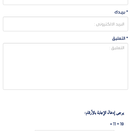
*
بريـدك
*
التعليق
يرجى إدخال الإجابة بالأرقام:
19 + 11 =