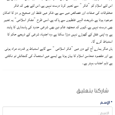
اس لئے اسلام کو “فکر ” سے تعبیر کرنا درست نہیں ہے،اس لئے بھی کہ فکر
مخلوقات کی صفات اور خصائص میں سے ہے،فکر میں غلط اور صحیح ہر دو کا امکان
موجود ہوتا ہے،شریعت الہی غلطیوں سے پاک ہے،اسی طرح “مفکر اسلامی” یہ تعبیر
بھی درست نہیں ہے،کیوں کہ مجتھد عالم دین بھی شرعی حدود کی پاسداری کا پابند
ہے وہ اپنی عقل کے گھوڑے نہیں دوڑا سکتا ہے،وہ اجتہاد شرعی کے ذریعے حکم کا
استنباط کرے گا۔
ہاں مگر ہمارے آج کے دور میں “فکر اسلامی ” سے گاہے استنباط پر قدرت مراد ہوتی
ہے اور مقصود محاسن اسلام کا بیان ہوتا ہے ایسے میں استعمال کی گنجائش تو نکلتی
ہے تاہم اجتناب بہتر ہے۔
شاركنا بتعليق
*
الإسـم