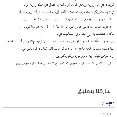
شریعت دې مړه زړونه ژوندۍ کړل، او د الله په فضل دې خلك وروڼه کړل.
اې د رحمت پیکره! ستا وروسته خلك د الله ﷻ په فضل سره پاك وروڼه شول.
ستا لپاره زمونږ سرونه قربان، ته غوره انسان یې، د ښکلي ذکر خاوند یې،
او د عزت خلکو زینت یې.مونږ خپل مور او پلار او اولادونه هم ستا قربانوو،
ځکه د شفاعت په ورځ ستا لوی احسانونه دي.
اې محبوب ﷺ! دا نظمونه او نعتي کلمات ستا د ستاینې لپاره وړاندې شول، که څه هم
ستا د شان بیانولو څخه عاجز دي.ته د ټولو مخلوقاتو شفاعت کوونکی یې،
او د حوضِ کوثر اوبه د تږو لپاره ورکوونکی یې.
او اې د فرانسې شیطانو او سپکاوی کوونکو! پر تاسو دې جګړه او رسوایي وي.
شاركنا بتعليق
*
الإسـم