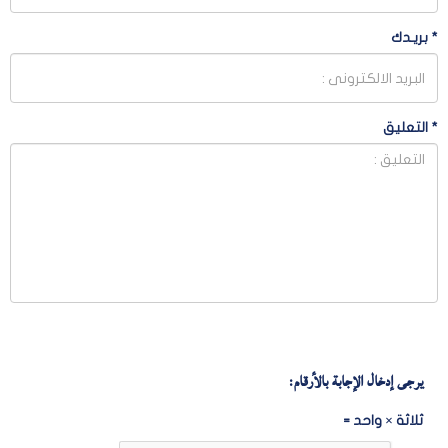
*
بريـدك
*
التعليق
يرجى إدخال الإجابة بالأرقام:
ثلاثة × واحد =