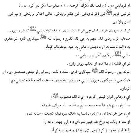
او فرمایلي دي: (ورفعنا لك ذكرك) ترجمه : (او مونږ ستا ذکر لوړ کړی دی.)
نو نبي کریم ﷺ لوړ ذکر لرونکی، لوړ مقام لرونکی، عالي اخلاق لرونکی او ډېر لوړ
شان والا دی.
تر قیامت پورې هر مسلمان چې هر عبادت کوي، د هغه ثواب نبي ﷺ ته هم رسېږي.
صحابه کرام رضی الله عنهم به چې کله کفارو د رسول الله ﷺ سپکاوی کاوه، نو هغوی
به د الله د نصرت او د دښمن د ماتې په امید خوشحاله کېدل.
د نبي ﷺ سپکاوی کفر او رسوایي ده.
نو اې ظالمه! د هلاکت او عذاب زیری واوره.
څوك چې د رسول الله ﷺ سپکاوی کوي، هغه د ذلت، رسوایي او تباهۍ مستحق دی، او
څوك چې دا سپکاوی خپروي یا یې خوښوي، هغه هم له سخت انجام څخه نه شي بچ
کېدای.
اې د زمانې ګران قیمتي گوهره! اې د الله محبوب ﷺ!
ستا لپاره د زړونو خالصه مینه ده.اې د عظمت او مېړانې عنوانه!
اې د حق څراغه! اې د ژوند رڼا!ستا په راتګ سره ټوله کاینات روښانه شوه،
او ستا د وفات په ورځ غم خپور شو.اې د دواړو جهانو تاجدار!
تا عقلونو ته رڼا ورکړه،وحی دې تیاره زړونه روښانه کړل،