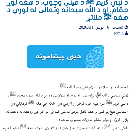
د نبي کریم ﷺ د مینې وجوب، د هغه لوړ
مقام، او د الله سبحانه وتعالی له لوري د
هغه ﷺ ملاتړ
السبت _6 _يونيو _2026AH
admin
الحمد لله، والصلاة والسلام على رسول الله ﷺ .
ټولې ستاینې د الله ﷻ لپاره دي، او درود او سلام دې وي پر د الله رسول محمد ﷺ.
د نبي کریم ﷺ سره مینه کول فرض او لازمي دي، ځکه چې هغه ﷺ فرمایلي دي:
(ستاسې هېڅ یو کس تر هغه کامل مؤمن نه شي کېدای، تر څو چې زه هغه ته د هغه له
پلار، اولاد او ټولو خلکو نه زیات محبوب نه شم).
بلکې د نبي ﷺ مینه باید د انسان تر خپل ځان هم زیاته وي، هو! د هغه ﷺ مینه باید په