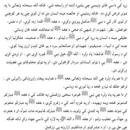
زړه کې داسې ځای ونیسي چې بشپړه ثابته او راسخه شي، ځکه الله سبحانه وتعالی دا په
مونږ فرض کړې ده. ځکه رښتینې او خالصه مینه انسان دې ته اړ کوي چې په هر کوچني
او لوی کار کې د نبي ﷺ مكمل پیروي وکړي، د هغه ﷺ اقتدا زده کړي، او د نفس،
خواهش، نظر، شهوت او شبهې له مخې د هغه ﷺ له مخالفت څخه ځان وساتي.
حقیقي مینه د انسان په زړه کې د نبي ﷺ د لیدلو، د هغه ﷺ د صحبت، ملګرتیا او په
جنت کې د انبیاء، صدیقینو، شهیدانو او صالحانو سره د یو ځای کېدو ارزو پیدا کوي.
اې د رسول ﷺ عاشقه! یاد ولره : الله ﷻ خپل نبي ﷺ غوره کړی دي ، او نږدې کړی
دي ، هغه ﷺ یې د ټولو انسانانو سردار ګرځولی دي، او په ټولو مخلوقاتو یې فضیلت
ورکړی دی.
او دا هم یاد ولره چې الله سبحانه وتعالی هغه ﷺ د هدایت پیغام راوړونکی رالېږلی دي ،
ترڅو خلك له تیارو څخه د رڼا لوري ته وباسي.
او دا هم په یاد ولره چې نبي ﷺ څومره سختۍ وزغملې:په طائف کې د هغه ﷺ مبارکو
قدمونو څخه وینه وبهېده، او په غزوه اُحد کې د زغرو کړۍ د هغه ﷺ په مبارکو مخونو
کې ننوته،هغه ﷺ په کندې کې ولوېد،د هغه ﷺ مبارك غاښونه مات شول،او د هجرت
پر مهال یې تعقیب وشو، او هغه ﷺ د الله ﷻ په لاره کې داسې جهاد وکړ لکه څنګه
چې حق یې و، او د مشرکینو او منافقینو ازارونه یې وزغمل.