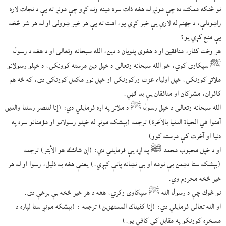
نو څنګه ممکنه ده چې مونږ له هغه ذات سره مینه ونه کړو چې مونږ ته یې د نجات لاره
راښودلې، د جهنم له لارې یې خبر کړي یو، امت ته یې هر خیر ښوولی او له هر شر څخه
یې منع کړي یو؟
هر وخت کفار، منافقین او د هغوی پلویان د دین، الله سبحانه وتعالی او د هغه د رسول
ﷺ سپکاوی کوي، خو الله سبحانه وتعالی د خپل دین مرسته کوونکی، د خپلو رسولانو
ملاتړ کوونکی، خپل اولیاء عزت ورکوونکی او خپل نور مكمل کوونکی دی، که څه هم
کافران، مشرکان او منافقان یې بد ګڼي.
الله سبحانه وتعالی د خپل رسول ﷺ د ملاتړ په اړه فرمایلي دي: (إنا لننصر رسلنا والذين
آمنوا في الحياة الدنيا بالآخرة) ترجمه (بېشکه مونږ له خپلو رسولانو او مؤمنانو سره په
دنیا او آخرت کې مرسته کوو)
او د خپل محبوب محمد ﷺ په اړه یې فرمایلي دي: (إن شانئك هو الأبتر) ترجمه
(بېشکه ستا دښمن بې نومه او بې نښانه پاتې کېږي.) یعنې هغه به ذلیل، رسوا او له هر
خیر څخه محروم وي.
نو څوك چې د رسول الله ﷺ سپکاوی وکړي، هغه د هر خیر څخه بې برخې دی.
او الله تعالی فرمایلي دي: (إنا كفيناك المستهزين) ترجمه : (بېشکه مونږ ستا لپاره د
مسخره کوونکو په مقابل کې کافي یو.)