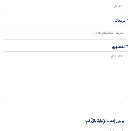
*
بريـدك
*
التعليق
يرجى إدخال الإجابة بالأرقام: