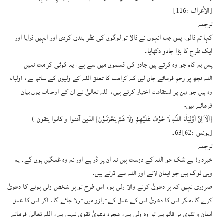
[الأعراف :116]
ترجمہ
کہا تم ڈالو، پس جب انہوں نے ڈالا تو لوگوں کی نظر بندی کردی اور انہیں ڈرایا اور
ایک طرح کا بڑا جادو دکھایا۔
پس یہ کام جو وہ کرتے ہیں جادو کی قسموں میں سے ہے، یہ کوئی کرامت نہیں –
اللہ تجھ پر رحم فرمائے جان لیں کہ کرامت کا تعلق اللہ کے ولیوں کے ساتھ ہے، اولیاء
وہ ہیں جو دین پر استقامت اختیار کرتے ہیں، اللہ تعالیٰ نے ان کے اوصاف یوں بیان
فرمائے ہیں-
{اَلَآ اِنَّ اَوْلِيَآءَ اللّـٰهِ لَا خَوْفٌ عَلَيْـهِـمْ وَلَا هُـمْ يَحْزَنُـوْنَ} الذين آمنوا و كانوا يتقون )
[يونس :62]63۔
ترجمہ
خبردار! بے شک جو اللہ کے دوست ہیں نہ ان پر ڈر ہے اور نہ وہ غمگین ہوں گے۔ یہ
وہی لوگ ہیں جو ایمان لاتے اور اللہ سے ڈرتے ہیں۔
ضروری نہیں کہ ہر دعویٰ کرنے والا ولی ہو، اس طرح تو ہر شخص ولی ہونے کا دعویٰ
کرے گا،مگر اس کا دعویٰ اس کے عمل کے ترازو میں تولا جائے گا، اگر اس کا عمل
ایمان و تقوی پر قائم ہے تو وہ ولی ہے، مجرد دعویٰ تقوی نہیں ہے، اللہ تعالیٰ فرماتے