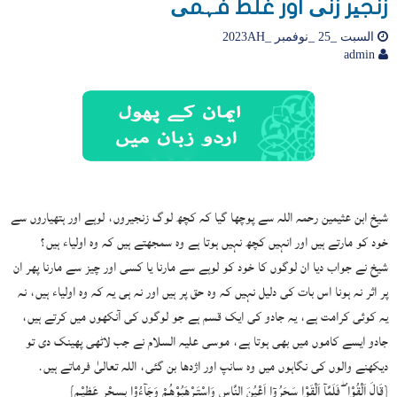
زنجیر زنی اور غلط فہمی
السبت _25 _نوفمبر _2023AH
admin
شیخ ابن عثیمین رحمہ اللہ سے پوچھا گیا کہ کچھ لوگ زنجیروں، لوہے اور ہتھیاروں سے
خود کو مارتے ہیں اور انہیں کچھ نہیں ہوتا ہے وہ سمجھتے ہیں کہ وہ اولیاء ہیں؟
شیخ نے جواب دیا ان لوگوں کا خود کو لوہے سے مارنا یا کسی اور چیز سے مارنا پھر ان
پر اثر نہ ہونا اس بات کی دلیل نہیں کہ وہ حق پر ہیں اور نہ ہی یہ کہ وہ اولیاء ہیں، نہ
یہ کوئی کرامت ہے، یہ جادو کی ایک قسم ہے جو لوگوں کی آنکھوں میں کرتے ہیں،
جادو ایسے کاموں میں بھی ہوتا ہے، موسی علیہ السلام نے جب لاٹھی پھینک دی تو
دیکھنے والوں کی نگاہوں میں وہ سانپ اور اژدھا بن گئی، اللہ تعالیٰ فرماتے ہیں.
{قَالَ اَلْقُوْا ۖ فَلَمَّآ اَلْقَوْا سَحَرُوٓا اَعْيُنَ النَّاسِ وَاسْتَـرْهَبُوْهُـمْ وَجَآءُوْا بِسِحْرٍ عَظِيْـمٍ}