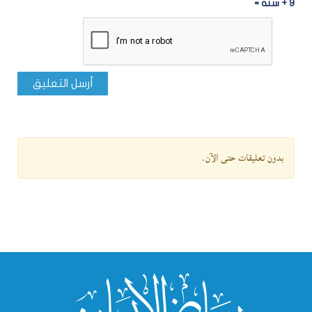
9 + ستة =
أرسل التعليق
بدون تعليقات حتى الآن.