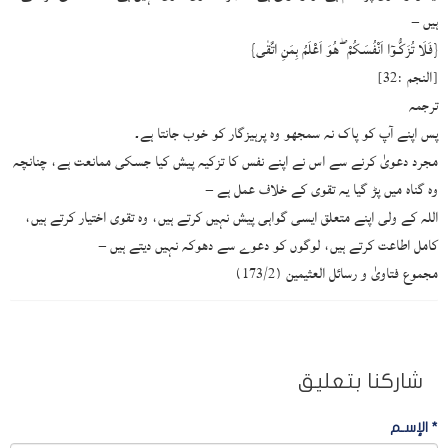
ہیں –
{فَلَا تُزَكُّـوٓا اَنْفُسَكُمْ ۖ هُوَ اَعْلَمُ بِمَنِ اتَّقٰى}
[النجم :32]
ترجمہ
پس اپنے آپ کو پاک نہ سمجھو وہ پرہیزگار کو خوب جانتا ہے۔
مجرد دعویٰ کرنے سے اس نے اپنے نفس کا تزکیہ پیش کیا جسکی ممانعت ہے، چنانچہ
وہ گناہ میں پڑ گیا یہ تقوی کے خلاف عمل ہے –
اللہ کے ولی اپنے متعلق ایسی گواہی پیش نہیں کرتے ہیں، وہ تقوی اختیار کرتے ہیں،
کامل اطاعت کرتے ہیں، لوگوں کو دعوے سے دھوکہ نہیں دیتے ہیں –
مجموع فتاویٰ و رسائل العثيمين (173/2)
شاركنا بتعليق
*
الإسـم