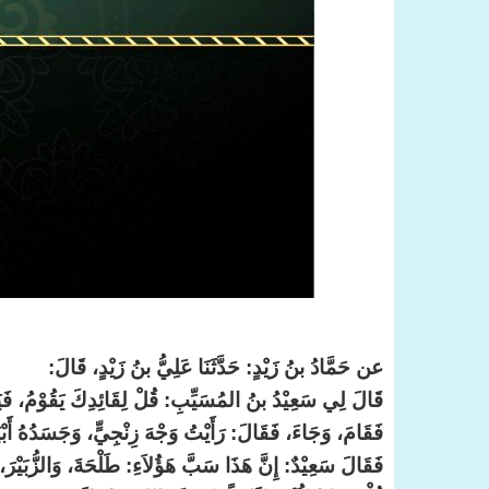
عن حَمَّادُ بنُ زَيْدٍ: حَدَّثَنَا عَلِيُّ بنُ زَيْدٍ، قَالَ:
قَالَ لِي سَعِيْدُ بنُ المُسَيِّبِ: قُلْ لِقَائِدِكَ يَقُوْمُ، فَيَ
فَقَامَ، وَجَاءَ، فَقَالَ: رَأَيْتُ وَجْهَ زِنْجِيٍّ، وَجَسَدُهُ أَب
فَقَالَ سَعِيْدٌ: إِنَّ هَذَا سَبَّ هَؤُلاَءِ: طَلْحَةَ، وَالزُّبَيْرَ