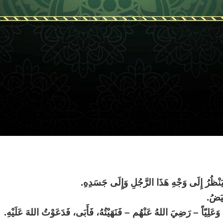
نْظُرُ إِلَى وَجْهِ هَذَا الرَّجُلِ وَإِلَى جَسَدِهِ.
ْيَضُ.
، وَعَلِيّاً – رَضِيَ اللهُ عَنْهُم – فَنَهَيْتُهُ، فَأَبَى، فَدَعَوْتُ اللهَ عَلَيْهِ.