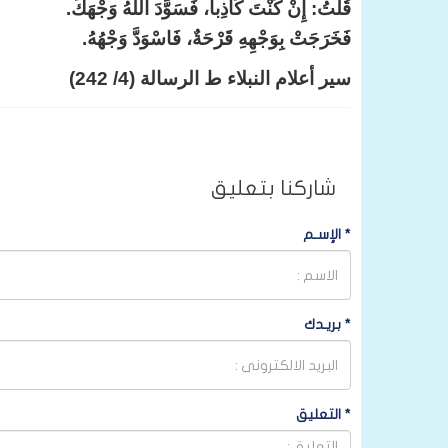
قُلْتُ: إِنْ كُنْتَ كَاذِباً، فَسَوَّدَ اللهُ وَجْهَكَ.
فَخَرَجَتْ بِوَجْهِهِ قَرْحَةٌ، فَاسْوَدَّ وَجْهُهُ.
سير أعلام النبلاء ط الرسالة (4/ 242)
شاركنا بتعليق
*
الإسـم
*
بريـدك
*
التعليق