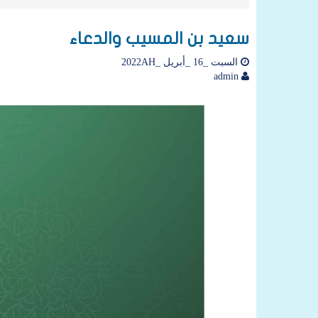
سعيد بن المسيب والدعاء
السبت _16 _أبريل _2022AH
admin