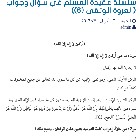
سلسلة عقيدة المسلم في سؤال وجواب
(العروة الوثقى (6))
الجمعة _7 _أبريل _2017AH
admin
(أركان لا إله إلا الله)
س1: ما هي أركان لا إله إلا الله؟
لا إله إلا الله لها ركنان:
الركن الأول: النفي: وهو نفي الإلهية عن كل ما سوى الله تعالى من جميع المخلوقات
كائناً من كان.
الركن الثاني: الإثبات: وهو إثبات الإلهية لله وحده دون كل ما سواه فهو الإله الحق وما
سواه من الآلهة باطل{ذَلِكَ بِأَنَّ اللَّهَ هُوَ الْحَقُّ وَأَنَّ مَا يَدْعُونَ مِنْ دُونِهِ هُوَ الْبَاطِلُ وَأَنَّ اللَّهَ هُوَ
الْعَلِيُّ الْكَبِيرُ} [الحج: 62].
س2: من خلال إعراب كلمة التوحيد يتبين هذان الركنان. وضح ذلك؟