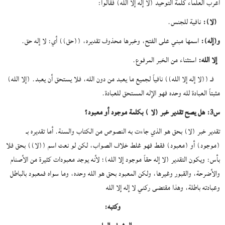
أعرب العلماء كلمة التوحيد (لا إله إلا الله) فقالوا:
(لا):
نافية للجنس.
و(إله):
اسمها مبني على الفتح، وخبرها محذوف تقديره، ((حق)) أي: لا إله حق.
إلا الله:
استثناء من الخبر المرفوع.
فـ ((لا إله إلا الله)) نافياً لجميع ما يعبد من دون الله، فلا يستحق أن يعبد. (إلا الله)
مثبتاً العبادة لله وحده فهو الإله المستحق للعبادة.
س3: هل يصح تقدير خبر (لا ) بكلمة موجود أو معبود؟
تقدير خبر (لا) بحق هو الذي جاءت به النصوص من الكتاب والسنة. أما تقديره بـ
(موجود) أو (معبود) فقط فهو غلط خلاف الصواب، لكن لو نعت اسم ((لا)) بحق فلا
بأس: ويكون التقدير (لا إله حقاً موجود إلا الله)؛ لأنه يوجد معبودات كثيرة من الأصنام
والأضرحة، والقبور وغيرها، ولكن المعبود بحق هو الله وحده، وما سواه فمعبود بالباطل
وعبادته باطلة، وهذا مقتضى ركني لا إله إلا الله
وكتبه: