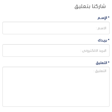
شاركنا بتعليق
*
الإسـم
*
بريـدك
*
التعليق