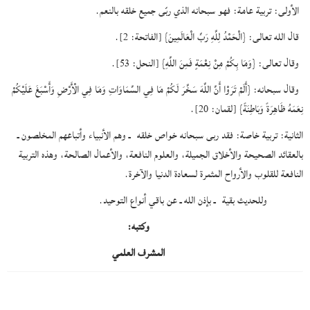
الأولى: تربية عامة: فهو سبحانه الذي ربّى جميع خلقه بالنعم.
قال الله تعالى: {الْحَمْدُ لِلَّهِ رَبِّ الْعَالَمِينَ} [الفاتحة: 2].
وقال تعالى: {وَمَا بِكُمْ مِنْ نِعْمَةٍ فَمِنَ اللَّهِ} [النحل: 53].
وقال سبحانه: {أَلَمْ تَرَوْا أَنَّ اللَّهَ سَخَّرَ لَكُمْ مَا فِي السَّمَاوَاتِ وَمَا فِي الْأَرْضِ وَأَسْبَغَ عَلَيْكُمْ
نِعَمَهُ ظَاهِرَةً وَبَاطِنَةً} [لقمان: 20].
الثانية: تربية خاصة: فقد ربى سبحانه خواص خلقه ـ وهم الأنبياء وأتباعهم المخلصون ـ
بالعقائد الصحيحة والأخلاق الجميلة، والعلوم النافعة، والأعمال الصالحة، وهذه التربية
النافعة للقلوب والأرواح المثمرة لسعادة الدنيا والآخرة.
وللحديث بقية ـ بإذن الله ـ عن باقي أنواع التوحيد.
وكتبه:
المشرف العلمي