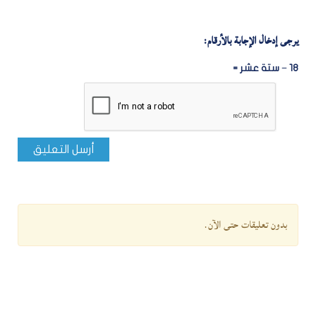
يرجى إدخال الإجابة بالأرقام:
18 − ستة عشر =
أرسل التعليق
بدون تعليقات حتى الآن.