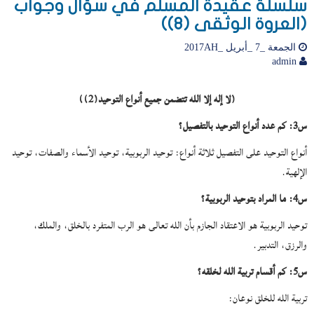
سلسلة عقيدة المسلم في سؤال وجواب
(العروة الوثقى (8))
الجمعة _7 _أبريل _2017AH
admin
(لا إله إلا الله تتضمن جميع أنواع التوحيد(2))
س3: كم عدد أنواع التوحيد بالتفصيل؟
أنواع التوحيد على التفصيل ثلاثة أنواع: توحيد الربوبية، توحيد الأسماء والصفات، توحيد
الإلهية.
س4: ما المراد بتوحيد الربوبية؟
توحيد الربوبية هو الاعتقاد الجازم بأن الله تعالى هو الرب المتفرد بالخلق، والملك،
والرزق، التدبير.
س5: كم أقسام تربية الله لخلقه؟
تربية الله للخلق نوعان: