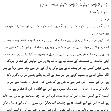
{لَّا تُدْرِكُهُ الْاَبْصَارُ وَهُوَ يُدْرِكُ الْاَبْصَارَ ۖ وَهُوَ اللَّطِيْفُ الْخَبِيْـرُ}
[سورة الأنعام:103]
ترجمہ
اسے آنکھیں نہیں دیکھ سکتیں اور وہ آنکھوں کو دیکھ سکتا ہے، اور وہ نہایت باریک
بین خبردار ہے.
اس کریم نام کے معانی یہ بھی ہیں کہ اللہ تعالیٰ اپنے کرم و عنایت بشکل رحمت بندے
تک پہنچاتا ہے خواہ بندوں کو اس کا شعور ہو یا بوجوہ علم نہ ہو اس کے کرم میں سے
یہ بھی ہے کہ اللہ عزوجل نے اپنے بندوں کے رزق کا بندوبست کیا ہوا ہے یہ بندوبست
اپنی حکمت اور مصلحت کے تحت کیا ہے نہ کہ بندوں کی خواہش کے مطابق چونکہ
بندے کبھی کسی چیز کو پسند کرتے ہیں لیکن وہ ان کے حق میں بہتر نہیں ہوتا ہے پس
اللہ تعالیٰ انہیں وہ نصیب کرتے ہیں جو بہتر ہے اگرچہ بظاہر بندوں کو وہ ناگوار لگتا
ہے اس کے لطف و کرم میں سے یہ بھی ہے کہ بندے کو آزمائش و امتحان سے سرخرو
نکال کر توبہ و رجوع اور کمال تک پہنچاتا ہے اس کے لطف و کرم کا مظہر ہے کہ
انسان گاہے کسی دنیاوی چیز کو بہت پسند کرتا اس کو اچھا سمجھتا ہے لیکن اللہ جانتا
ہے کہ وہ اس کے لیے نقصان دہ ہے چنانچہ اللہ تعالیٰ اس بندے اور کام کے درمیان حائل
ہوجاتے ہیں اسے بچاتے ہیں اس کے لطف و کرم میں سے یہ بھی ہے کہ وہ کبھی اپنے