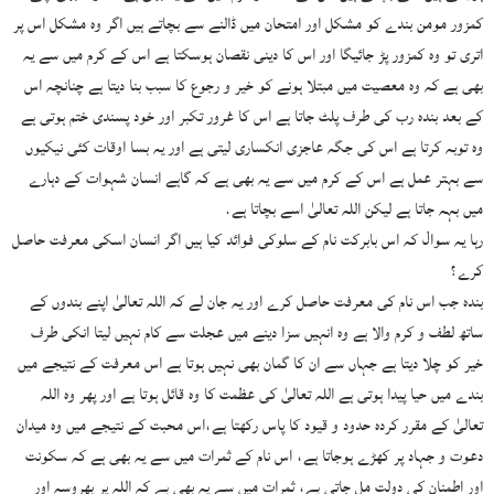
کمزور مومن بندے کو مشکل اور امتحان میں ڈالنے سے بچاتے ہیں اگر وہ مشکل اس پر
اتری تو وہ کمزور پڑ جائیگا اور اس کا دینی نقصان ہوسکتا ہے اس کے کرم میں سے یہ
بھی ہے کہ وہ معصیت میں مبتلا ہونے کو خیر و رجوع کا سبب بنا دیتا ہے چنانچہ اس
کے بعد بندہ رب کی طرف پلٹ جاتا ہے اس کا غرور تکبر اور خود پسندی ختم ہوتی ہے
وہ توبہ کرتا ہے اس کی جگہ عاجزی انکساری لیتی ہے اور یہ بسا اوقات کئی نیکیوں
سے بہتر عمل ہے اس کے کرم میں سے یہ بھی ہے کہ گاہے انسان شہوات کے دہارے
میں بہہ جاتا ہے لیکن اللہ تعالیٰ اسے بچاتا ہے.
رہا یہ سوال کہ اس بابرکت نام کے سلوکی فوائد کیا ہیں اگر انسان اسکی معرفت حاصل
کرے؟
بندہ جب اس نام کی معرفت حاصل کرے اور یہ جان لے کہ اللہ تعالیٰ اپنے بندوں کے
ساتھ لطف و کرم والا ہے وہ انہیں سزا دینے میں عجلت سے کام نہیں لیتا انکی طرف
خیر کو چلا دیتا ہے جہاں سے ان کا گمان بھی نہیں ہوتا ہے اس معرفت کے نتیجے میں
بندے میں حیا پیدا ہوتی ہے اللہ تعالیٰ کی عظمت کا وہ قائل ہوتا ہے اور پھر وہ اللہ
تعالیٰ کے مقرر کردہ حدود و قیود کا پاس رکھتا ہے،اس محبت کے نتیجے میں وہ میدان
دعوت و جہاد پر کھڑے ہوجاتا ہے، اس نام کے ثمرات میں سے یہ بھی ہے کہ سکونت
اور اطمنان کی دولت مل جاتی ہے، ثمرات میں سے یہ بھی ہے کہ اللہ پر بھروسہ اور