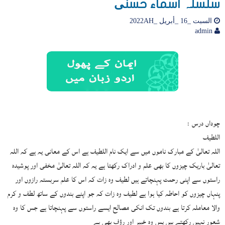
سلسلہ اسماء حسنی
السبت _16 _أبريل _2022AH
admin
چوداں درس :
اللطيف
اللہ تعالیٰ کے مبارک ناموں میں سے ایک نام اللطیف ہے اس کے معانی یہ ہے کہ اللہ
تعالیٰ باریک چیزوں کا بھی علم و ادراک رکھتا ہے یہ کہ اللہ تعالیٰ مخفی اور پوشیدہ
راستوں سے اپنی رحمت پہنچاتے ہیں لطیف وہ زات کہ اس کا علم سربستہ رازوں اور
پنہاں چیزوں کو احاطہ کیا ہوا ہے لطیف وہ زات کہ جو اپنے بندوں کے ساتھ لطف و کرم
والا معاملہ کرتا ہے بندوں تک انکی مصالح ایسے راستوں سے پہنچاتا ہے جس کا وہ
شعور نہیں رکھتے ہیں پس وہ خبیر اور رؤف بھی ہے