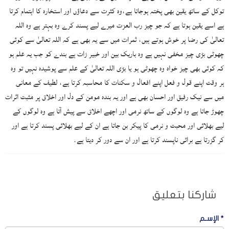
توکل کے ساتھ یقین بھی پختہ ہوجاتا ہے،وہ کثرت سے دعاؤں اور استخارہ کا اہتمام کرتا
ہے اسے یقین ہوتا ہے کہ جو چیز رب العزت میرے لیے پسند کرے وہ بہتر ہے وہ اللہ
تعالیٰ کی رضا پر خوش ہوتے ہیں، ثمرات میں سے یہ بھی ہے کہ اللہ تعالیٰ سے کوئی
چھوٹی بڑی چیز مخفی نہیں ہے وہ باریک بین اور خبیر زات ہے بندے کو جب یہ علم ہو
کہ کوئی بھی چیز خواہ وہ چھوٹی ہو یا بڑی اللہ تعالیٰ کے علم سے پوشیدہ نہیں تو وہ
ہر وقت اپنے قول و فعل اپنے افعال و سکنات کا محاسبہ کرتا ہے، لطیف کے معانی
میں سے نیک رفیق اور احسان بھی ہے اور یہ بندہ مومن کے دل اور اخلاق پر مثبت اثرات
چھوڑ جاتا ہے وہ لوگوں کے ساتھ نرمی اور اچھے اخلاق سے پیش آتا ہے وہ لوگوں کے
لیے بھلائی اور محبت و نرمی کا پیکر بن جاتا ہے ان کے لیے بھلائی پسند کرتا ہے اور
کر گزرتا ہے برائی ناپسند کرتا ہے اور ان سے دور کر دیتا ہے.
شاركنا بتعليق
*
الإسـم