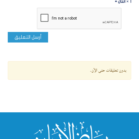
1 × اثنان =
أرسل التعليق
بدون تعليقات حتى الآن.