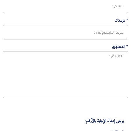
*
بريـدك
*
التعليق
يرجى إدخال الإجابة بالأرقام: