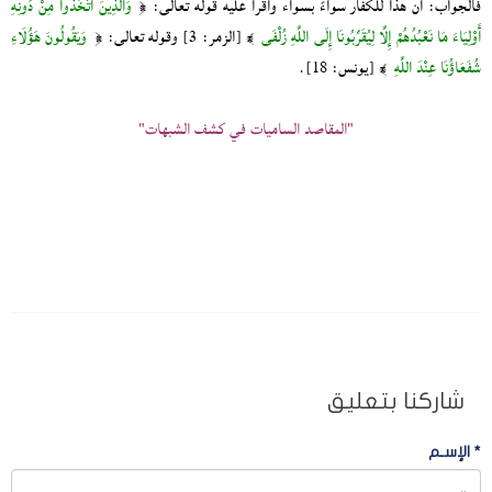
فالجواب: أن هذا للكفار سواءً بسواء واقرأ عليه قوله تعالى: ﴿
وَالَّذِينَ اتَّخَذُوا مِنْ دُونِهِ
أَوْلِيَاءَ مَا نَعْبُدُهُمْ إِلَّا لِيُقَرِّبُونَا إِلَى اللَّهِ زُلْفَى
﴾ [الزمر: 3] وقوله تعالى: ﴿
وَيَقُولُونَ هَؤُلَاءِ
شُفَعَاؤُنَا عِنْدَ اللَّهِ
﴾ [يونس: 18].
"المقاصد الساميات في كشف الشبهات"
شاركنا بتعليق
*
الإسـم