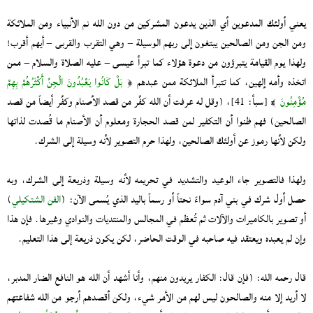
يعني أولئك المدعوين أي الذين يدعون المشركين من دون الله نم الأنبياء ومن الملائكة
ومن الجن ومن الصالحين يبتغون إلى ربهم الوسيلة – وهي التقرب والقربى – أيهم أقرب!
ولهذا يوم القيامة يتبرؤون من دعوة هؤلاء كما تبرأ عيسى – عليه الصلاة والسلام – ممن
اتخذه وأمه إلهين، كما تتبرأ الملائكة ممن عبدهم ﴿
بَلْ كَانُوا يَعْبُدُونَ الْجِنَّ أَكْثَرُهُمْ بِهِمْ
مُؤْمِنُونَ
﴾ [سبأ: 41]، (وقل له عرفت أن الله كفَّر من قصد الأصنام وكفَّر أيضاً من قصد
الصالحين) فهم ظنوا أن التكفير لمن قصد الحجارة ومعلوم أن الأصنام ما قُصدت لذاتها
ولكن لأنها رموز عن أولئك الصالحين، ولهذا حرم التصوير لأنه وسيلة إلى الشرك.
ولهذا فالتصوير جاء الوعيد والتشديد في تحريمه لأنه وسيلة وذريعة إلى الشرك، وبه
حصل أول شرك في بني آدم سواءً نحتاً أو رسماً باليد الذي يُسمى الآن: (
الفن الشتكيلي
)
أو تصوير بالكاميرات والآلات ثم تُعظم في المجالس والمنتديات والنوادي وغيرها. فإن هذا
وإن لم يعبده ويعتقد فيه صاحبه في الوقت الحاضر، لكن يكون ذريعة إلى هذا التعليم.
قال رحمه الله: (فإن قال: الكفار يريدون منهم، وأنا أشهد أن الله هو النافع الضار المدبر،
لا أريد إلا منه والصالحون ليس لهم من الأمر شيء، ولكن أقصدهم أرجو من الله شفاعتهم