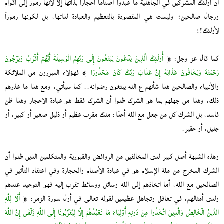
أن أولئك المشركين في الجاهلية ما عبدوا أصناماً أحجاراً بذاتها إلا لأنها رموز إلى أقوام
ورجال صالحين؛ وليست هي المقصودة بالتعظيم والعبادة لذاتها، بل لكونها رموزاً
لأولئك؟!
كما قال عز وجل: ﴿
أُولَئِكَ الَّذِينَ يَدْعُونَ يَبْتَغُونَ إِلَى رَبِّهِمُ الْوَسِيلَةَ أَيُّهُمْ أَقْرَبُ وَيَرْجُونَ
رَحْمَتَهُ وَيَخَافُونَ عَذَابَهُ إِنَّ عَذَابَ رَبِّكَ كَانَ مَحْذُورًا
﴾ فهؤلاء المبررون من الملائكة
والأنبياء والصالحين هذا شأنهم ع الله يبتغون رضوانه.. كما سيأتي، ومع هذا ما عذرهم
ذلك، وهذا من جهلهم بما هو الشرك ظنوا أن الشرك فقط هو عبادة الاحجار وهذا ظن
فاسد، بل الشرك كل من جعل مع الله أحدًا: ملك مقرب عظيم أو ذليل صغير أو كبير، أو
جليل، أو حقير.
وهذه الشبهة أصل كبير لدى المخالفين من الروافض والقبورية والمتكلمين الذين ظنوا أن
الشرك المخرج من ملة الإسلام هو في عبادة الأصنام والحجارة وفي اعتقاد التأثير في
الصالحين مع الله، أما اتخاذهم إلى الله وسائل ووسائط تقرب إليه فهو التوحيد عندهم
ولدى أمثالهم، في تغافل وتجاهل عظيمين لقوله تعالى في أول سورة الزمر: ﴿
أَلَا لِلَّهِ
الدِّينُ الْخَالِصُ وَالَّذِينَ اتَّخَذُوا مِنْ دُونِهِ أَوْلِيَاءَ مَا نَعْبُدُهُمْ إِلَّا لِيُقَرِّبُونَا إِلَى اللَّهِ زُلْفَى إِنَّ اللَّهَ