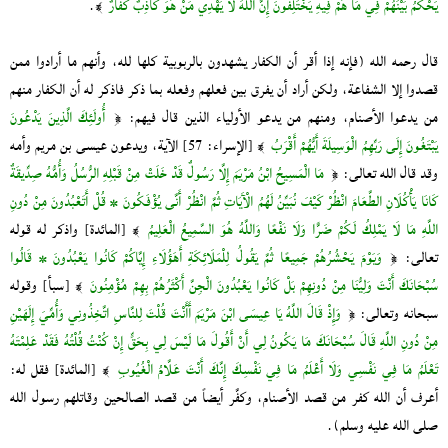
يَحْكُمُ بَيْنَهُمْ فِي مَا هُمْ فِيهِ يَخْتَلِفُونَ إِنَّ اللَّهَ لَا يَهْدِي مَنْ هُوَ كَاذِبٌ كَفَّارٌ
﴾.
قال رحمه الله (فإنه إذا أقر أن الكفار يشهدون بالربوبية كلها لله، وأنهم ما أرادوا ممن
قصدوا إلا الشفاعة، ولكن أراد أن يفرق بين فعلهم وفعله بما ذكر فاذكر له أن الكفار منهم
من يدعوا الأصنام، ومنهم من يدعو الأولياء الذين قال فيهم: ﴿
أُولَئِكَ الَّذِينَ يَدْعُونَ
يَبْتَغُونَ إِلَى رَبِّهِمُ الْوَسِيلَةَ أَيُّهُمْ أَقْرَبُ
﴾ [الإسراء: 57] الآية، ويدعون عيسى بن مريم وأمه
وقد قال الله تعالى: ﴿
مَا الْمَسِيحُ ابْنُ مَرْيَمَ إِلَّا رَسُولٌ قَدْ خَلَتْ مِنْ قَبْلِهِ الرُّسُلُ وَأُمُّهُ صِدِّيقَةٌ
كَانَا يَأْكُلَانِ الطَّعَامَ انْظُرْ كَيْفَ نُبَيِّنُ لَهُمُ الْآَيَاتِ ثُمَّ انْظُرْ أَنَّى يُؤْفَكُونَ * قُلْ أَتَعْبُدُونَ مِنْ دُونِ
اللَّهِ مَا لَا يَمْلِكُ لَكُمْ ضَرًّا وَلَا نَفْعًا وَاللَّهُ هُوَ السَّمِيعُ الْعَلِيمُ
﴾ [المائدة] واذكر له قوله
تعالى: ﴿
وَيَوْمَ يَحْشُرُهُمْ جَمِيعًا ثُمَّ يَقُولُ لِلْمَلَائِكَةِ أَهَؤُلَاءِ إِيَّاكُمْ كَانُوا يَعْبُدُونَ * قَالُوا
سُبْحَانَكَ أَنْتَ وَلِيُّنَا مِنْ دُونِهِمْ بَلْ كَانُوا يَعْبُدُونَ الْجِنَّ أَكْثَرُهُمْ بِهِمْ مُؤْمِنُونَ
﴾ [سبأ] وقوله
سبحانه وتعالى: ﴿
وَإِذْ قَالَ اللَّهُ يَا عِيسَى ابْنَ مَرْيَمَ أَأَنْتَ قُلْتَ لِلنَّاسِ اتَّخِذُونِي وَأُمِّيَ إِلَهَيْنِ
مِنْ دُونِ اللَّهِ قَالَ سُبْحَانَكَ مَا يَكُونُ لِي أَنْ أَقُولَ مَا لَيْسَ لِي بِحَقٍّ إِنْ كُنْتُ قُلْتُهُ فَقَدْ عَلِمْتَهُ
تَعْلَمُ مَا فِي نَفْسِي وَلَا أَعْلَمُ مَا فِي نَفْسِكَ إِنَّكَ أَنْتَ عَلَّامُ الْغُيُوبِ
﴾ [المائدة] فقل له:
أعرف أن الله كفر من قصد الأصنام، وكفَّر أيضاً من قصد الصالحين وقاتلهم رسول الله
صلى الله عليه وسلم).