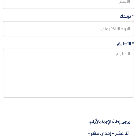
*
بريـدك
*
التعليق
يرجى إدخال الإجابة بالأرقام:
اثنا عشر − إحدى عشر =