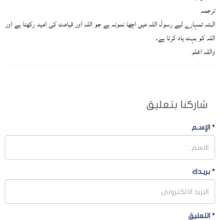
ترجمہ
البتہ تمہارے لیے رسول اللہ میں اچھا نمونہ ہے جو اللہ اور قیامت کی امید رکھتا ہے اور
اللہ کو بہت یاد کرتا ہے۔
واللہ اعلم
شاركنا بتعليق
*
الإسـم
*
بريـدك
*
التعليق