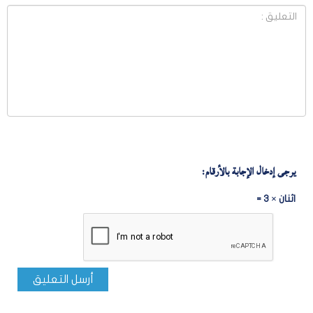
يرجى إدخال الإجابة بالأرقام:
اثنان × 3 =
أرسل التعليق