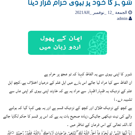
شوہر کا خود پر بیوی حرام قرار دینا
الجمعة _12 _نوفمبر _2021AH
admin
شوہر کا اپنی بیوی سے یہ الفاظ کہنا کہ تو مجھ پر حرام ہے
ان الفاظ سے کیا مراد لیا جائے اس بارے میں اہل علم کے درمیان اختلاف ہے،کچھ اہل
علم کے نزدیک یہ ظہار(ظہار سے مراد یہ ہے کہ خاوند اپنی بیوی کو اپنی ماں سے
تشبیہ دے۔)
ہے کچھ کے نزدیک طلاق اور کچھ کے نزدیک قسم ہے اور یہ بھی کہا گیا کہ بولنے
والے کی نیت دیکھی جائیگی،زیادہ صحیح بات یہ ہے کہ اس پر قسم کا حکم لگایا جائے
گا۔اللہ تعالی کے اس فرمان کے تناظر میں ۔
{يَآ اَيُّـهَا النَّبِىُّ لِمَ تُحَرِّمُ مَآ اَحَلَّ اللّـٰهُ لَكَ ۖ تَبْتَغِىْ مَرْضَاتَ اَزْوَاجِكَ ۚ وَاللّـٰهُ غَفُوْرٌ رَّحِـيْـمٌ ○قَدْ