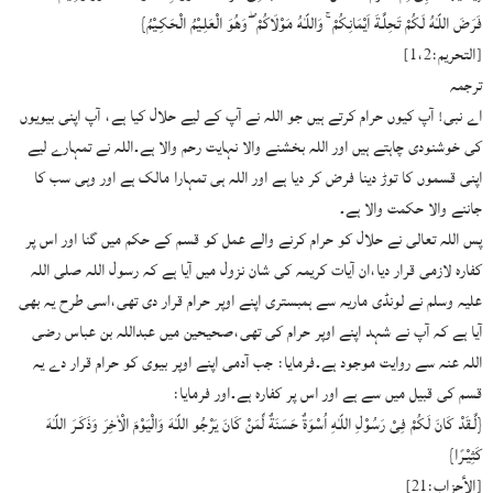
فَرَضَ اللّـٰهُ لَكُمْ تَحِلَّـةَ اَيْمَانِكُمْ ۚ وَاللّـٰهُ مَوْلَاكُمْ ۖ وَهُوَ الْعَلِـيْمُ الْحَكِـيْمُ}
[التحريم:1،2]
ترجمہ
اے نبی! آپ کیوں حرام کرتے ہیں جو اللہ نے آپ کے لیے حلال کیا ہے، آپ اپنی بیویوں
کی خوشنودی چاہتے ہیں اور اللہ بخشنے والا نہایت رحم والا ہے۔اللہ نے تمہارے لیے
اپنی قسموں کا توڑ دینا فرض کر دیا ہے اور اللہ ہی تمہارا مالک ہے اور وہی سب کا
جاننے والا حکمت والا ہے۔
پس اللہ تعالی نے حلال کو حرام کرنے والے عمل کو قسم کے حکم میں گنا اور اس پر
کفارہ لازمی قرار دیا،ان آیات کریمہ کی شان نزول میں آیا ہے کہ رسول اللہ صلی اللہ
علیہ وسلم نے لونڈی ماریہ سے ہمبستری اپنے اوپر حرام قرار دی تھی،اسی طرح یہ بھی
آیا ہے کہ آپ نے شہد اپنے اوپر حرام کی تھی،صحیحین میں عبداللہ بن عباس رضی
اللہ عنہ سے روایت موجود ہے۔فرمایا: جب آدمی اپنے اوپر بیوی کو حرام قرار دے یہ
قسم کی قبیل میں سے ہے اور اس پر کفارہ ہے۔اور فرمایا:
{لَّـقَدْ كَانَ لَكُمْ فِىْ رَسُوْلِ اللّـٰهِ اُسْوَةٌ حَسَنَةٌ لِّمَنْ كَانَ يَرْجُو اللّـٰهَ وَالْيَوْمَ الْاٰخِرَ وَذَكَـرَ اللّـٰهَ
كَثِيْـرًا}
[الأحزاب:21]