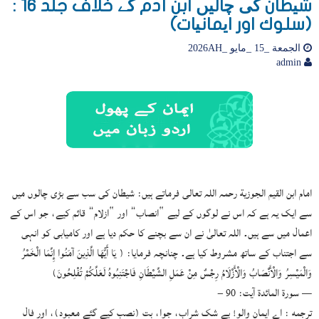
شیطان کی چالیں ابنِ آدم کے خلاف جلد 16 :
(سلوك اور ایمانیات)
الجمعة _15 _مايو _2026AH
admin
امام ابن القيم الجوزية رحمہ اللہ تعالى فرماتے ہیں: شیطان کی سب سے بڑی چالوں میں
سے ایک یہ ہے کہ اس نے لوگوں کے لیے “انصاب” اور “ازلام” قائم کیے، جو اس کے
اعمال میں سے ہیں۔ اللہ تعالیٰ نے ان سے بچنے کا حکم دیا ہے اور کامیابی کو انہی
سے اجتناب کے ساتھ مشروط کیا ہے۔ چنانچہ فرمایا: ( يَا أَيُّهَا الَّذِينَ آمَنُوا إِنَّمَا الْخَمْرُ
وَالْمَيْسِرُ وَالْأَنْصَابُ وَالْأَزْلَامُ رِجْسٌ مِنْ عَمَلِ الشَّيْطَانِ فَاجْتَنِبُوهُ لَعَلَّكُمْ تُفْلِحُونَ)
— سورة المائدة آیت: 90 –
ترجمه : اے ایمان والو! بے شک شراب، جوا، بت (نصب کیے گئے معبود)، اور فال