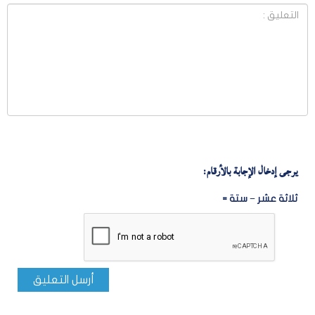
يرجى إدخال الإجابة بالأرقام:
ثلاثة عشر − ستة =
أرسل التعليق