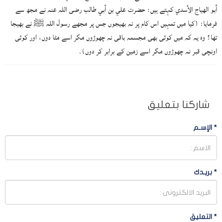
أبو الهياج الأسدي کہتے ہیں: حضرت علي بن أبي طالب رضی اللہ عنہ نے مجھ سے
فرمایا: (کیا میں تمہیں اس کام پر نہ بھیجوں جس پر مجھے رسول اللہ ﷺ نے بھیجا
تھا؟ وہ یہ کہ میں کوئی بھی مجسمہ باقی نہ چھوڑوں مگر اسے مٹا دوں، اور کوئی
اونچی قبر نہ چھوڑوں مگر اسے زمین کے برابر کر دوں).
شاركنا بتعليق
*
الإسـم
*
بريـدك
*
التعليق