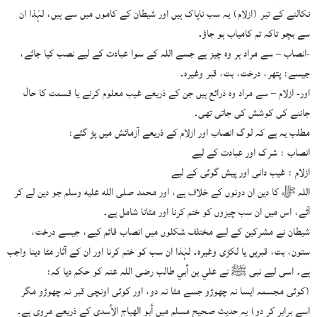
نکالنے کے تیر (ازلام) یہ سب ناپاک ہیں اور شیطان کے کاموں میں سے ہیں، لہٰذا ان
سے بچو تاکہ تم کامیاب ہو جاؤ۔
-انصاب – سے مراد ہر وہ چیز ہے جسے اللہ کے سوا عبادت کے لیے نصب کیا جائے،
جیسے: پتھر، درخت، بت، قبر وغیرہ۔
اور- ازلام – سے مراد وہ ذرائع ہیں جن کے ذریعے غیب معلوم کرنے یا قسمت کا حال
جاننے کی کوشش کی جاتی تھی۔
مطلب یہ ہے کہ لوگ انصاب اور ازلام کے ذریعے آزمائش میں پڑ گئے:
انصاب : شرک اور عبادت کے لیے
ازلام : غیب دانی اور پیش گوئی کے لیے
اللہ ﷻ کا دین ان دونوں کے خلاف ہے، اور محمد صلى الله عليه وسلم جو دین لے کر
آئے، اس میں ان سب چیزوں کو ختم کرنا اور مٹانا شامل ہے۔
شیطان نے مشرکین کے لیے مختلف شکلوں میں انصاب قائم کیے، جیسے درخت،
ستون، بت، قبریں یا لکڑی وغیرہ۔ لہٰذا ان سب کو ختم کرنا اور ان کے آثار مٹا دینا واجب
ہے۔ اسی لیے نبی ﷺ نے علي بن أبي طالب رضی اللہ عنہ کو حکم دیا کہ:
(کوئی مجسمہ ایسا نہ چھوڑو جسے مٹا نہ دو، اور کوئی اونچی قبر نہ چھوڑو مگر
اسے برابر کر دو) یہ حدیث صحيح مسلم میں أبو الهياج الأسدي کے ذریعے مروی ہے۔