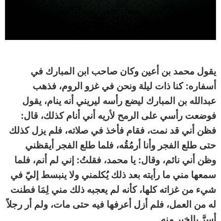
يقول محمد بن أعين وكان صاحب ابن المبارك في
أسفاره: كنا ذات ليلة ونحن في غزو الروم، فذهب
عبدالله بن المبارك ليضع رأسه ليريني أنه ينام، يقول
فوضعت رأسي على الرمح لأريه أني أنام كذلك، قال:
فظن أني قد نمت، فقام فأخذ في صلاته، فلم يزل كذلك
حتى طلع الفجر وأنا أرمُقُه، فلما طلع الفجر أيقظني
وظن أني نائم، وقال: يا محمد، فقلتُ: إني لم أنم، فلما
سمعها مني ما رأيته بعد ذلك يُكلمني ولا ينبسط إليّ في
شيء من غزاته كلها، كأنه لم يعجبه ذلك مني لِمَا فطنت
له من العمل، فلم أزل أعرفها فيه حتى مات، ولم أر رجلاً
أسرَّ بالخير منه.