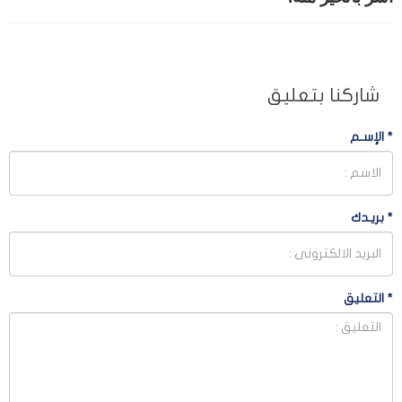
شاركنا بتعليق
*
الإسـم
*
بريـدك
*
التعليق