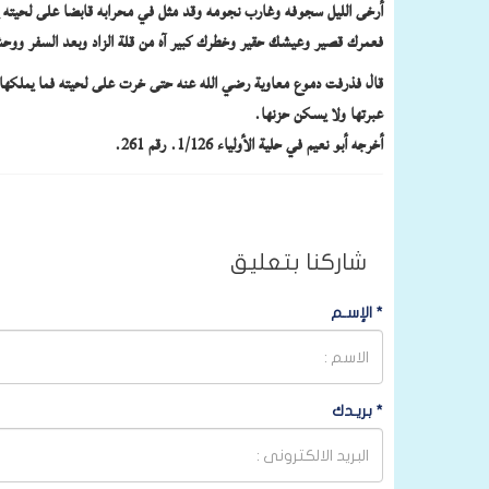
أرخى الليل سجوفه وغارب نجومه وقد مثل في محرابه قابضا على لحيته يت
فعمرك قصير وعيشك حقير وخطرك كبير آه من قلة الزاد وبعد السفر ووحش
قال فذرفت دموع معاوية رضي الله عنه حتى خرت على لحيته فما يملكها وه
عبرتها ولا يسكن حزنها.
أخرجه أبو نعيم في حلية الأولياء 1/126. رقم 261.
شاركنا بتعليق
*
الإسـم
*
بريـدك