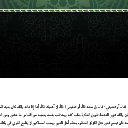
ال أو تعفيني؟ قال بل صفه قال أو تعفيني؟ قال لا أعفيك قال أما إذا فانه والله كان بعيد ا
والله غزير الدمعة طويل الفكرة بقلب كفه ويخاطب بفسه يعجبه من اللباس ما خشن ومن الطعام ما 
ه لعظمه فان تبسم فعن مثل اللؤلؤ المنظوم يعظم أهل الدين ويحب المساكين لا يطمع القوي في با