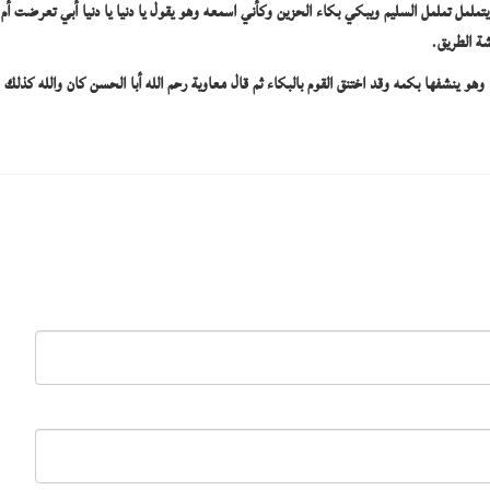
ململ تململ السليم ويبكي بكاء الحزين وكأني اسمعه وهو يقول يا دنيا يا دنيا أبي تعرضت 
ة الطريق.
و ينشفها بكمه وقد اختنق القوم بالبكاء ثم قال معاوية رحم الله أبا الحسن كان والله كذلك