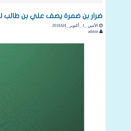
ضرار بن ضمرة يصف علي بن طالب لم
الأثنين _1 _أكتوبر _2018AH
admin