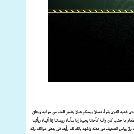
لمدى شديد القوى يقول فصلا ويحكم عدلا يتفجر العلم من جوانبه وينطق
جشب كان والله كأحدنا يجيبنا إذا سألناه ويبتدئنا إذا أتيناه ويأتينا
طله ولا يياس الضعيف من عدله واشهد بالله لقد رأيته في بعض مواقفه وقد