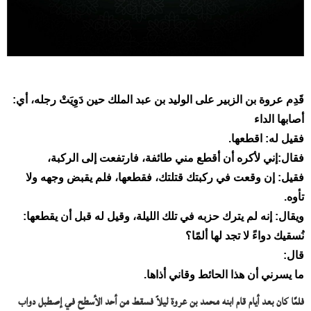
قَدِم عروة بن الزبير على الوليد بن عبد الملك حين دَوِيَتْ رجله، أي:
أصابها الداء
فقيل له: اقطعها.
فقال:إني لأكره أن أقطع مني طائفة، فارتفعت إلى الركبة،
فقيل: إن وقعت في ركبتك قتلتك، فقطعها، فلم يقبض وجهه ولا
تأوه.
ويقال: إنه لم يترك حزبه في تلك الليلة، وقيل له قبل أن يقطعها:
نُسقيك دواءً لا تجد لها ألمًا؟
قال:
ما يسرني أن هذا الحائط وقاني أذاها.
فلمَّا كان بعد أيام قام ابنه محمد بن عروة ليلاً فسقط من أحد الأسطح في إصطبل دواب