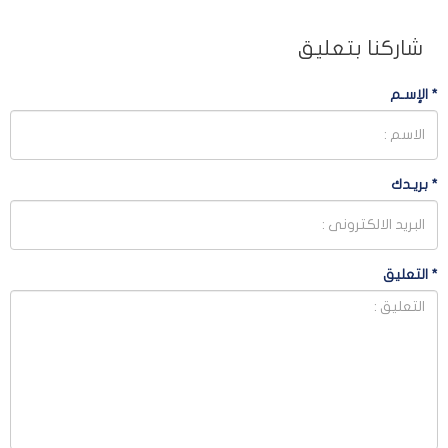
شاركنا بتعليق
*
الإسـم
*
بريـدك
*
التعليق