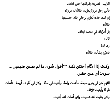
الوليد، فضربته بقوائمها حتى قتلته.
فأتى رجل عروة يعزِّيه، فقال له عروة:
إن كنت جئت تُعزِّي برجلي فقد احتسبتها.
فقال:
بل أُعزِّيك في محمد ابنك.
قال:
وما له؟
فخبَّره بشأنه، فقال:
وكنتُ إذا الأيَّام أحدَثن نكبة
***
أقول شُوى ما لم يصبن صَمِيمِي…
شوى: أي هين حقير.
اللهم كان لي بنون سبعة، فأخذت واحدًا وأبقيت لي ستَّة، وكان لي أطراف أربعة، فأخذت
طرفًا وأبقيت ثلاثة،
ولئن ابتليت لقد عافيت، ولئن أخذت لقد أبقيت.