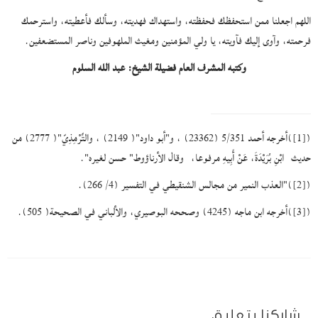
اللهم اجعلنا ممن استحفظك فحفظته، واستهداك فهديته، وسألك فأعطيته، واسترحمك
فرحمته، وآوى إليك فآويته، يا ولي المؤمنين ومغيث الملهوفين وناصر المستضعفين.
وكتبه المشرف العام فضيلة الشيخ: عبد الله السلوم
(
[1]
)أخرجه أحمد 5/351 (23362) ، و"أبو داود"( 2149) ، والتِّرْمِذِيّ"( 2777) من
حديث ابْنِ بُرَيْدَةَ، عَنْ أَبِيهِ مرفوعا، وقال الأرناؤوط" حسن لغيره".
(
[2]
)"العذب النمير من مجالس الشنقيطي في التفسير (4/ 266).
(
[3]
)أخرجه ابن ماجه (4245) وصححه البوصيري، والألباني في الصحيحة( 505).
شاركنا بتعليق