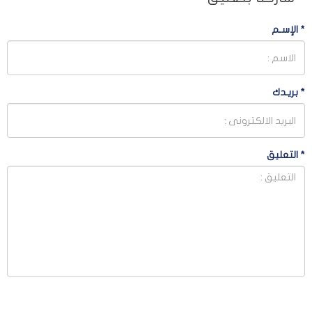
*
الإسـم
*
بريـدك
*
التعليق