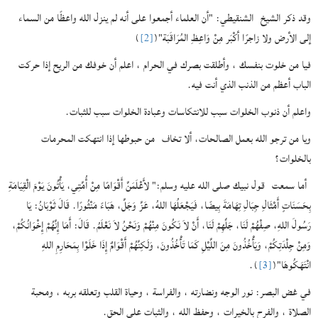
وقد ذكر الشيخ الشنقيطي: "أن العلماء أجمعوا على أنه لم ينزل الله واعظًا من السماء
إلى الأرض ولا زاجرًا أكْبَر مِنْ وَاعِظِ المُرَاقَبَة"(
[2]
)
فيا من خلوت بنفسك ، وأطلقت بصرك في الحرام ، اعلم أن خوفك من الريح إذا حركت
الباب أعظم من الذنب الذي أنت فيه.
واعلم أن ذنوب الخلوات سبب للانتكاسات وعبادة الخلوات سبب للثبات.
ويا من ترجو الله بعمل الصالحات، ألا تخاف من حبوطها إذا انتهكت المحرمات
بالخلوات؟
أما سمعت قول نبيك صلى الله عليه وسلم:" لأَعْلَمَنَّ أَقْوَامًا مِنْ أُمَّتِي، يَأْتُونَ يَوْمَ الْقِيَامَةِ
بِحَسَنَاتٍ أَمْثَالِ جِبَالِ تِهَامَةَ بِيضًا، فَيَجْعَلُهَا اللهُ، عَزَّ وَجَلَّ، هَبَاءً مَنْثُورًا. قَالَ ثَوْبَانُ: يَا
رَسُولَ اللهِ، صِفْهُمْ لَنَا، جَلِّهِمْ لَنَا، أَنْ لاَ نَكُونَ مِنْهُمْ وَنَحْنُ لاَ نَعْلَمُ. قَالَ: أَمَا إِنَّهُمْ إِخْوَانُكُمْ،
وَمِنْ جِلْدَتِكُمْ، وَيَأْخُذُونَ مِنَ اللَّيْلِ كَمَا تَأْخُذُونَ، وَلَكِنَّهُمْ أَقْوَامٌ إِذَا خَلَوْا بِمَحَارِمِ اللهِ
انْتَهَكُوهَا"(
[3]
).
في غض البصر: نور الوجه ونضارته ، والفراسة ، وحياة القلب وتعلقه بربه ، ومحبة
الصلاة ، والفرح بالخيرات ، وحفظ الله ، والثبات على الحق.