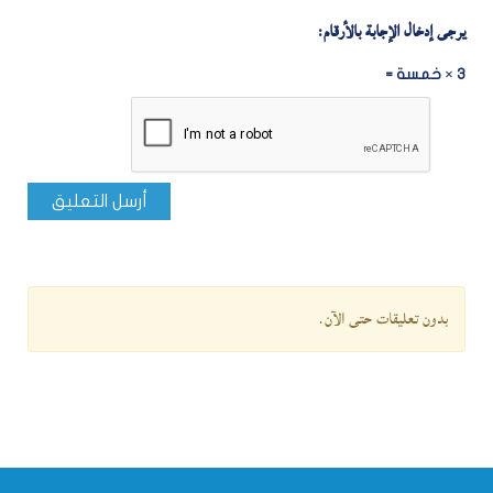
يرجى إدخال الإجابة بالأرقام:
3 × خمسة =
أرسل التعليق
بدون تعليقات حتى الآن.