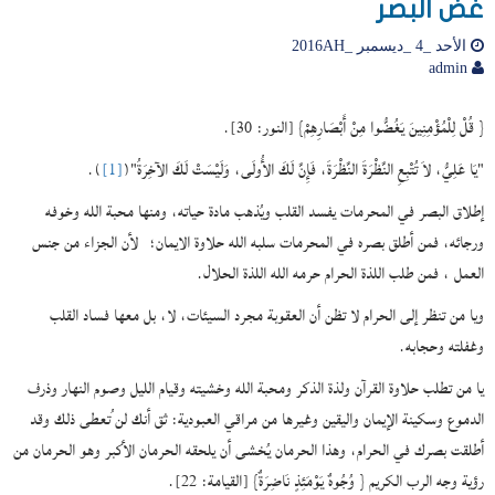
غض البصر
الأحد _4 _ديسمبر _2016AH
admin
{ قُلْ لِلْمُؤْمِنِينَ يَغُضُّوا مِنْ أَبْصَارِهِمْ} [النور: 30].
"يَا عَلِيُّ، لاَ تُتْبِعِ النَّظْرَةَ النَّظْرَةَ، فَإِنَّ لَكَ الأُولَى، وَلَيْسَتْ لَكَ الآخِرَةُ"(
[1]
).
إطلاق البصر في المحرمات يفسد القلب ويُذهب مادة حياته، ومنها محبة الله وخوفه
ورجائه، فمن أطلق بصره في المحرمات سلبه الله حلاوة الايمان؛ لأن الجزاء من جنس
العمل ، فمن طلب اللذة الحرام حرمه الله اللذة الحلال.
ويا من تنظر إلى الحرام لا تظن أن العقوبة مجرد السيئات، لا، بل معها فساد القلب
وغفلته وحجابه.
يا من تطلب حلاوة القرآن ولذة الذكر ومحبة الله وخشيته وقيام الليل وصوم النهار وذرف
الدموع وسكينة الإيمان واليقين وغيرها من مراقي العبودية: ثق أنك لن ُتعطى ذلك وقد
أطلقت بصرك في الحرام، وهذا الحرمان يُخشى أن يلحقه الحرمان الأكبر وهو الحرمان من
رؤية وجه الرب الكريم { وُجُوهٌ يَوْمَئِذٍ نَاضِرَةٌ} [القيامة: 22].