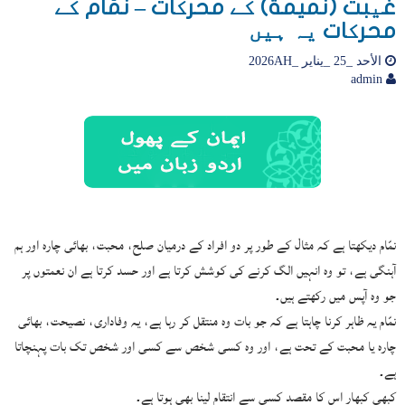
غیبت (نميمة) کے محرکات – نمّام کے
محرکات یہ ہیں
الأحد _25 _يناير _2026AH
admin
نمّام دیکھتا ہے کہ مثال کے طور پر دو افراد کے درمیان صلح، محبت، بھائی چارہ اور ہم
آہنگی ہے، تو وہ انہیں الگ کرنے کی کوشش کرتا ہے اور حسد کرتا ہے ان نعمتوں پر
جو وہ آپس میں رکھتے ہیں۔
نمّام یہ ظاہر کرنا چاہتا ہے کہ جو بات وہ منتقل کر رہا ہے، یہ وفاداری، نصیحت، بھائی
چارہ یا محبت کے تحت ہے، اور وہ کسی شخص سے کسی اور شخص تک بات پہنچاتا
ہے۔
کبھی کبھار اس کا مقصد کسی سے انتقام لینا بھی ہوتا ہے۔