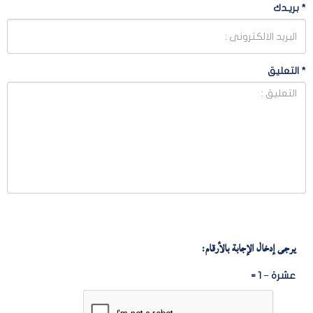
*
بريـدك
*
التعليق
يرجى إدخال الإجابة بالأرقام:
عشرة − 1 =