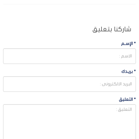
شاركنا بتعليق
*
الإسـم
*
بريـدك
*
التعليق