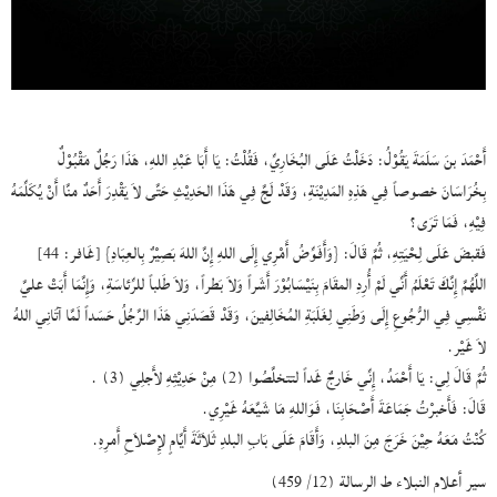
أَحْمَدَ بنَ سَلَمَةَ يَقُوْلُ: دَخَلْتُ عَلَى البُخَارِيِّ، فَقُلْتُ: يَا أَبَا عَبْدِ اللهِ، هَذَا رَجُلٌ مَقْبُوْلٌ
بِخُرَاسَانَ خصوصاً فِي هَذِهِ المَدِيْنَةِ، وَقَدْ لَجَّ فِي هَذَا الحَدِيْثِ حَتَّى لاَ يَقْدِرَ أَحَدٌ منَّا أَنْ يُكَلِّمَهُ
فِيْهِ، فَمَا تَرَى؟
فَقبضَ عَلَى لِحْيَتِهِ، ثُمَّ قَالَ: {وَأَفَوِّضُ أَمْرِي إِلَى اللهِ إِنَّ اللهَ بَصِيْرٌ بِالعِبَادِ} [غَافر: 44]
اللَّهُمَّ إِنَّكَ تَعْلَمُ أَنِّي لَمْ أُرِدِ المقَامَ بِنَيْسَابُوْرَ أَشَراً وَلاَ بَطراً، وَلاَ طَلباً للرِّئاسَةِ، وَإِنَّمَا أَبَتْ عليَّ
نَفْسِي فِي الرُّجُوعِ إِلَى وَطَنِي لِغَلَبَةِ المُخَالِفينَ، وَقَدْ قَصَدَنِي هَذَا الرَّجُلُ حَسَداً لَمَّا آتَانِي اللهُ
لاَ غَيْر.
ثُمَّ قَالَ لِي: يَا أَحْمَدُ، إِنِّي خَارجٌ غَداً لتتخلَّصُوا (2) مِنْ حَدِيْثِهِ لأَجلِي (3) .
قَالَ: فَأَخبرْتُ جَمَاعَةَ أَصْحَابِنَا، فَوَاللهِ مَا شَيَّعَهُ غَيْرِي.
كُنْتُ مَعَهُ حِيْنَ خَرَجَ مِنَ البلدِ، وَأَقَامَ عَلَى بَابِ البلدِ ثَلاَثَةَ أَيَّامٍ لإِصْلاَحِ أَمرِهِ.
سير أعلام النبلاء ط الرسالة (12/ 459)