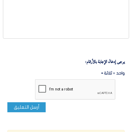
يرجى إدخال الإجابة بالأرقام:
واحد × ثلاثة =
أرسل التعليق