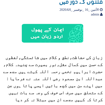
فتنوں کے دور میں
الأثنين _16 _نوفمبر _2020AH
admin
زبان کی حفاظت،نطق و کلام میں شائستگی،لفظوں
کے حسن میں کمال عقل،نور بصیرت سے چنیدہ کلام،
حضرت ابراہیم نخعی رحمہ اللہ کہتے ہیں مجھ سے
عبداللہ ابن مسعود رضی اللہ عنہ نے فرمایا :
میں اپنے من میں کچھ باتیں ایسی پاتا ہوں جن
کے متعلق میں صرف اس خوف کی وجہ سے بات نہیں
کرتا کہ کہیں مجھے ان میں مبتلا نہ کر دیا