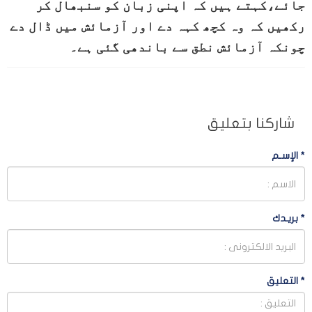
جائے،کہتے ہیں کہ اپنی زبان کو سنبھال کر
رکھیں کہ وہ کچھ کہہ دے اور آزمائش میں ڈال دے
چونکہ آزمائش نطق سے باندھی گئی ہے۔
شاركنا بتعليق
*
الإسـم
*
بريـدك
*
التعليق