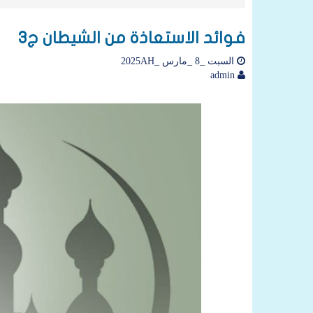
فوائد الاستعاذة من الشيطان ج3
السبت _8 _مارس _2025AH
admin