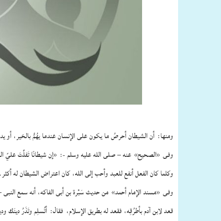
ومنها:
أن الشيطان أحرصُ ما يكون على الإنسان عندما يهُمُّ بالخير، أو يد
وفى
«الصحيح»
عنه – صلى الله عليه وسلم -:
«إن شيطانًا تَفلَّتَ عليّ
وكلما كان الفعل أنفع للعبد وأحب إلى الله، كان اعتراض الشيطان له أكثر.
وفى
«مسند الإمام أحمد»
من حديث سَبْرة بن أبى الفاكه، أنه سمع النبى 
قعد لابن آدم بأطرُقِه، فقعد له بطريق الإسلام،
فقال:
أتُسلِم وتَذَرُ دينَك 