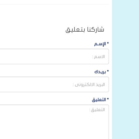
شاركنا بتعليق
*
الإسـم
*
بريـدك
*
التعليق