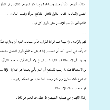
فقال:
أتهاجر وتذَرُ أرضك وسماءك؟ وإنما مثل المهاجر كالفَرَس في الطِّوَ
النفس والمال ــ؛
فقال:
تقاتِل فتُقتلُ، فتُنكَحُ المرأة ويُقسم المال!» .
فالشيطان بالرَّصدِ للإنسان على طريق كل خير.
…
فهو بالرَّصد، ولاسيما عند قراءة القرآن، فأمر سبحانه العبد أن يحارب عدُوَّ
ثم يأخذ في السير، كما أن المسافر إذا عرض له قاطع طريق اشتغل بدفعه، 
ومنها:
أن الاستعاذة قبل القراءة عنوان وإعلام بأن المأتيَّ به بعدها القرآن،
بل الاستعاذة مقدمة وتنبيه للسامع أن الذي يأتي بعدها هو التلاوة، فإذا سمع
ثم شُرع ذلك للقارئ وإن كان وحده؛ لما ذكرنا من الحكم وغيرها.
فهذه بعض فوائد الاستعاذة.
إغاثة اللهفان في مصايد الشيطان ط عطاءات العلم ص161.