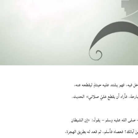
خل فيه، فهو يشتد عليه حينئذٍ ليقطعه عنه،
 البارحة، فأراد أن يقطع عليّ صلاتي»
الحديث.
– صلى الله عليه وسلم –
يقول:
«إن الشيطان
ودينَ آبائك؟ فعصاه فأسلم، ثم قعد له بطريق الهجرة،