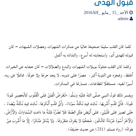
قبول الهدى
الأحد _15 _مايو _2016AH
admin
كلما كان القلب سليمًا صحيحًا خاليًا من منكرات الشهوات ومضلات الشبهات = كان
قبوله للهدى أتم، واستجابته له أسرع، والتذاذه به أكمل.
وكلما كان القلب متلوثًا بويلات الشهوات والبدع والضلالات = كان حجابه عن الخيرات
أغلظ، وعجزه عن التوبة أكبر، مصرًا على ذنوبه، لا يجد حرجًا ولا خوفًا، غافلًا عن ربه،
أسيرًا لغيه، مستثقلًا للطاعات، مسارعًا في المنكرات.
ويفسر ذلك قول النبي صَلَّى اللهُ عَلَيْهِ وَسَلَّمَ: «تُعْرَضُ الْفِتَنُ عَلَى الْقُلُوبِ كَالْحَصِيرِ عُودًا
عُودًا، فَأَيُّ قَلْبٍ أُشْرِبَهَا، نُكِتَ فِيهِ نُكْتَةٌ سَوْدَاءُ، وَأَيُّ قَلْبٍ أَنْكَرَهَا، نُكِتَ فِيهِ نُكْتَةٌ بَيْضَاءُ ،
حَتَّى تَصِيرَ عَلَى قَلْبَيْنِ، عَلَى أَبْيَضَ مِثْلِ الصَّفَا فَلَا تَضُرُّهُ فِتْنَةٌ مَا دَامَتِ السَّمَاوَاتُ وَالْأَرْضُ،
وَالْآخَرُ أَسْوَدُ مُرْبَادًّا كَالْكُوزِ، مُجَخِّيًا لَا يَعْرِفُ مَعْرُوفًا، وَلَا يُنْكِرُ مُنْكَرًا، إِلَّا مَا أُشْرِبَ مِنْ
هَوَاهُ» (رواه مسلم (231) من حديث حذيفة).