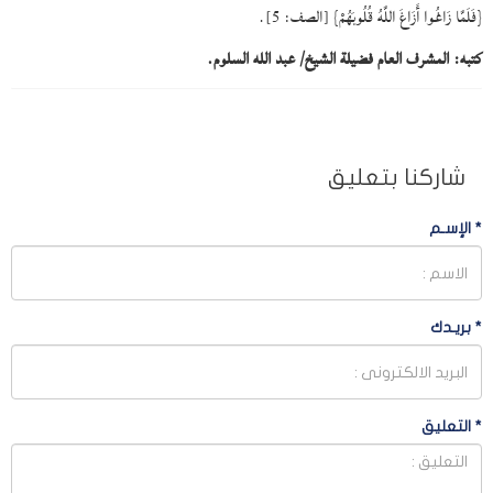
{فَلَمَّا زَاغُوا أَزَاغَ اللَّهُ قُلُوبَهُمْ} [الصف: 5].
كتبه: المشرف العام فضيلة الشيخ/ عبد الله السلوم.
شاركنا بتعليق
*
الإسـم
*
بريـدك
*
التعليق