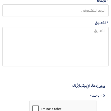
*
بريـدك
*
التعليق
يرجى إدخال الإجابة بالأرقام:
5 × واحد =