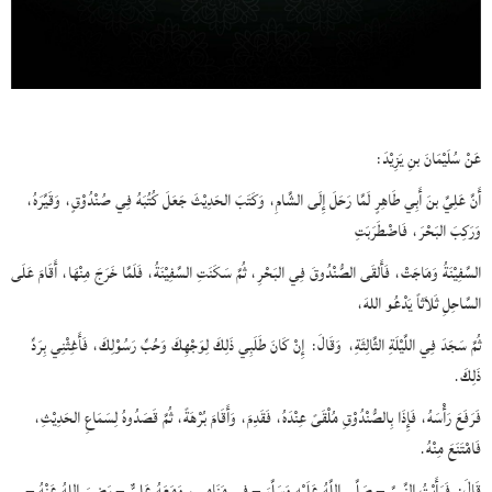
عَنْ سُلَيْمَانَ بنِ يَزِيْدَ:
أَنَّ عَلِيَّ بنَ أَبِي طَاهِرٍ لَمَّا رَحَلَ إِلَى الشَّامِ، وَكَتَبَ الحَدِيْثَ جَعَلَ كُتُبَهُ فِي صُنْدُوْقٍ، وَقَيَّرَهُ،
وَرَكِبَ البَحْرَ، فَاضْطَرَبَتِ
السَّفِيْنَةُ وَمَاجَتْ، فَأَلقَى الصُّنْدُوقَ فِي البَحْرِ، ثُمَّ سَكَنَتِ السَّفِيْنَةُ، فَلَمَّا خَرَجَ مِنْهَا، أَقَامَ عَلَى
السَّاحِلِ ثَلاَثاً يَدْعُو اللهَ،
ثُمَّ سَجَدَ فِي اللَّيْلَةِ الثَّالِثَةِ،
وَقَالَ:
إِنْ كَانَ طَلَبِي ذَلِكَ لِوَجْهِكَ وَحُبِّ رَسُوْلِكَ، فَأَغِثْنِي بِرَدِّ
ذَلِكَ.
فَرَفَعَ رَأْسَهُ، فَإِذَا بِالصُّنْدُوْقِ مُلْقَىً عِنْدَهُ، فَقَدِمَ، وَأَقَامَ بُرْهَةً، ثُمَّ قَصَدُوهُ لِسَمَاعِ الحَدِيْثِ،
فَامْتَنَعَ مِنْهُ.
قَالَ:
فَرَأَيْتُ النَّبِيَّ – صَلَّى اللَّهُ عَلَيْهِ وَسَلَّمَ – فِي مَنَامِي، وَمَعَهُ عَلِيٌّ – رَضِيَ اللهُ عَنْهُ –