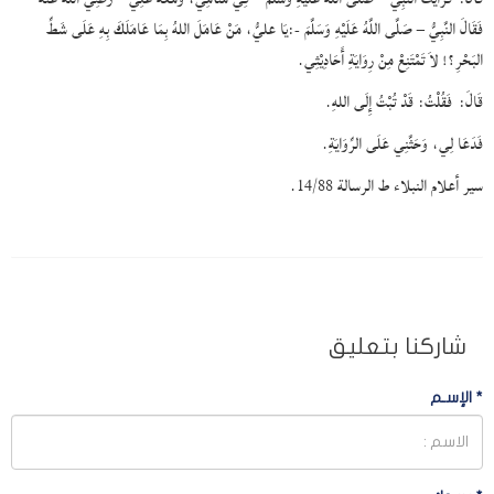
فَقَالَ النَّبِيُّ – صَلَّى اللَّهُ عَلَيْهِ وَسَلَّمَ -:يَا عليُّ، مَنْ عَامَلَ اللهُ بِمَا عَامَلَكَ بِهِ عَلَى شَطِّ
البَحْرِ؟! لاَ تَمْتَنِعْ مِنْ رِوَايَةِ أَحَادِيْثِي.
قَالَ:
فَقُلْتُ: قَدْ تُبْتُ إِلَى اللهِ.
فَدَعَا لِي، وَحَثَّنِي عَلَى الرِّوَايَةِ.
سير أعلام النبلاء ط الرسالة 14/88.
شاركنا بتعليق
*
الإسـم