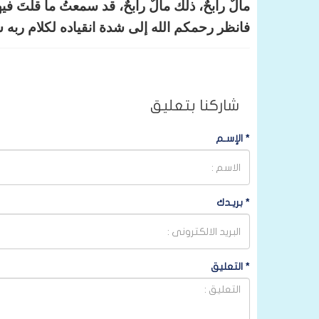
مالٌ رابحٌ، ذلك مالٌ رابحٌ، قد سمعتُ ما قلتَ فيه
فانظر رحمكم الله إلى شدة انقياده لكلام ربه س
شاركنا بتعليق
*
الإسـم
*
بريـدك
*
التعليق