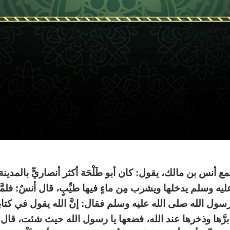
أنس بن مالك، يقول: كان أبو طَلْحَة أكثر أنصاريٍّ بالمدينة 
يدخلها ويشرب مِن ماءٍ فيها طيِّبٍ، قال أنسٌ: فلمَّا نزلت هذه الآ
92] قام أبو طَلْحَة إلى رسول الله صلى الله عليه وسلم فقال: إنَّ الله يقول في كتابه: {ل
رجو برَّها وذخرها عند الله، فضعها يا رسول الله حيث شئت، ق