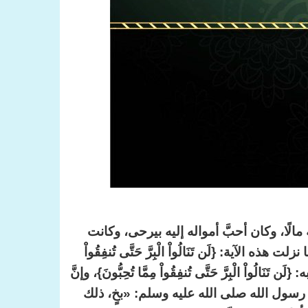
مالًا، وكان أحبَّ أمواله إليه بيرحى، وكانت
ية: {لَن تَنَالُواْ الْبِرَّ حَتَّى تُنفِقُواْ
َن تَنَالُواْ الْبِرَّ حَتَّى تُنفِقُواْ مِمَّا تُحِبُّونَ}، وإنَّ
ال رسول الله صلى الله عليه وسلم: «بخٍ، ذلك