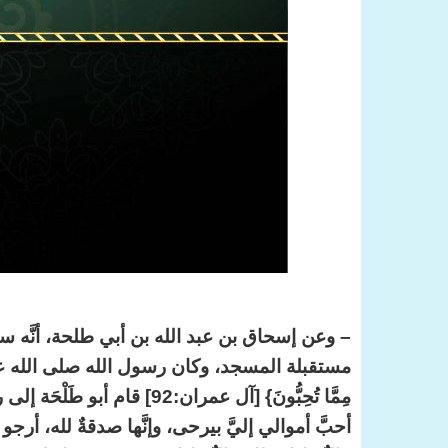
– وعن إسحاق بن عبد الله بن أبي طلحة، أنَّه سمع 
مستقبلة المسجد، وكان رسول الله صلى الله عليه وسلم 
مِمَّا تُحِبُّونَ} [آل عمران:
أحبَّ أموالي إليَّ بيرحى، وإنَّها صدقةٌ لله، أ