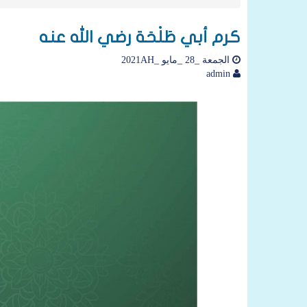
كرم أبي طَلْحَة رضي الله عنه
الجمعة _28 _مايو _2021AH
admin