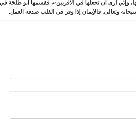
ا، وإنِّي أرى أن تجعلها في الأقربين»، فقسمها أبو طَلْحَة في 
بحانه وتعالى, فالإيمان إذا وقر في القلب صدقه العمل.