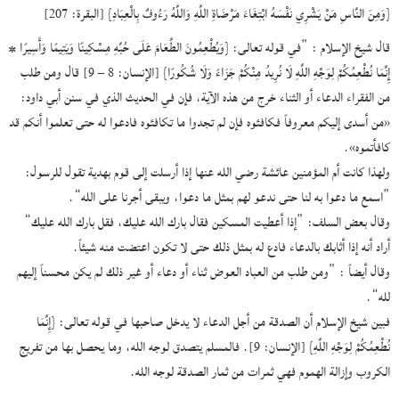
{وَمِنَ النَّاسِ مَنْ يَشْرِي نَفْسَهُ ابْتِغَاءَ مَرْضَاةِ اللَّهِ وَاللَّهُ رَءُوفٌ بِالْعِبَادِ} [البقرة: 207]
قال شيخ الإسلام : “في قوله تعالى: {وَيُطْعِمُونَ الطَّعَامَ عَلَى حُبِّهِ مِسْكِينًا وَيَتِيمًا وَأَسِيرًا *
إِنَّمَا نُطْعِمُكُمْ لِوَجْهِ اللَّهِ لَا نُرِيدُ مِنْكُمْ جَزَاءً وَلَا شُكُورًا} [الإنسان: 8 – 9] قال ومن طلب
من الفقراء الدعاء أو الثناء خرج من هذه الآية، فإن في الحديث الذي في سنن أبي داود:
«من أسدى إليكم معروفاً فكافئوه فإن لم تجدوا ما تكافئوه فادعوا له حتى تعلموا أنكم قد
كافأتموه».
ولهذا كانت أم المؤمنين عائشة رضي الله عنها إذا أرسلت إلى قوم بهدية تقول للرسول:
“اسمع ما دعوا به لنا حتى ندعو لهم بمثل ما دعوا، ويبقى أجرنا على الله”.
وقال بعض السلف: “إذا أعطيت المسكين فقال بارك الله عليك، فقل بارك الله عليك”
أراد أنه إذا أثابك بالدعاء فادع له بمثل ذلك حتى لا تكون اعتضت منه شيئاً.
وقال أيضاً : “ومن طلب من العباد العوض ثناء أو دعاء أو غير ذلك لم يكن محسناً إليهم
لله”.
فبين شيخ الإسلام أن الصدقة من أجل الدعاء لا يدخل صاحبها في قوله تعالى: {إِنَّمَا
نُطْعِمُكُمْ لِوَجْهِ اللَّهِ} [الإنسان: 9]. فالمسلم يتصدق لوجه الله، وما يحصل بها من تفريج
الكروب وإزالة الهموم فهي ثمرات من ثمار الصدقة لوجه الله.