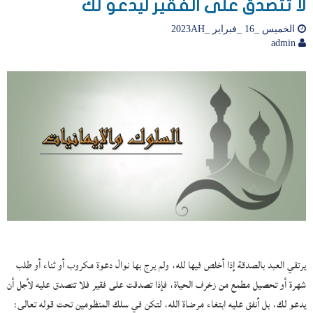
لا تتصدق على الفقير ليدعو لك
الخميس _16 _فبراير _2023AH
admin
يرتقي العبد بالصدقة إذا أخلص فيها لله، ولم يرج بها نوال دعوة مكروب أو ثناء أو طلب
شهرة أو تحصيل مطمع من زخرف الحياة، فإذا تصدقت على فقير فلا تتصدق عليه لأجل أن
يدعو لك، بل أنفق عليه ابتغاء مرضاة الله، لتكن في سلك المنظومين تحت قوله تعالى: