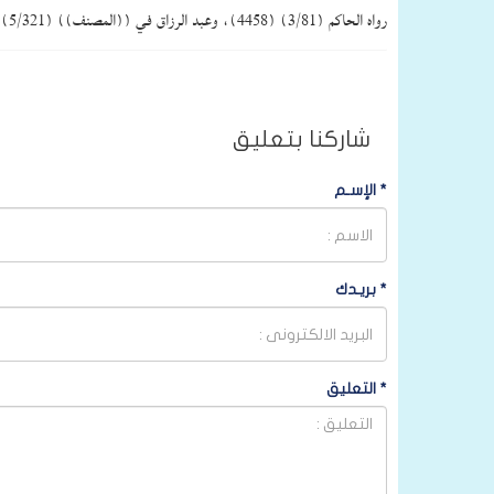
رواه الحاكم (3/81) (4458)، وعبد الرزاق في ((المصنف)) (5/321)، والآجري في ((الشريعة)) (1030). وقال الألباني في ((السلسلة الصحيحة)) (306): متواتر.
شاركنا بتعليق
*
الإسـم
*
بريـدك
*
التعليق